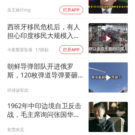
油叩响西方大门
吴王旅行ing
打开APP
西班牙移民危机后，有人
担心印度移民大规模入侵
中国，这可能吗？
今夜繁星坠落
17跟贴
打开APP
朝鲜导弹部队开进俄罗
斯，120枚弹道导弹要砸
向乌克兰
环球谈军武
1962年中印边境自卫反击
战，毛主席询问张国华能
否获胜
初雪未见