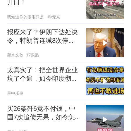
开口！
我知道你的眼泪只是一种无奈
报应来了？伊朗下达处决
令，特朗普连喊8次停
手，海外资产遭清算
凝水文秋
17跟贴
太真实了！把全世界企业
坑了个遍，如今印度彻底
无人问津
星中乐事
买26架歼6竟不付钱，中
国7次追债无果，如今怎
样了？