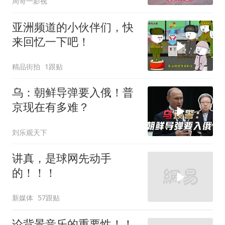
周哥一影视
亚洲频道的小伙伴们，快
来回忆一下吧！
精品街拍
1跟贴
乌：朝鲜导弹要入俄！普
京现在有多难？
刘乐观天下
讲真，是球网先动手
的！！！
新媒体
57跟贴
论背景音乐的重要性！！