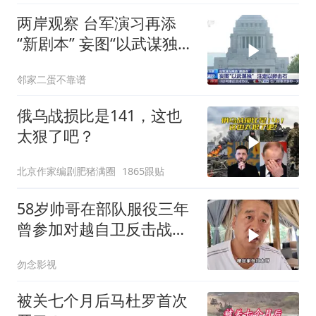
两岸观察 台军演习再添
“新剧本” 妄图“以武谋独”
注定
邻家二蛋不靠谱
俄乌战损比是141，这也
太狠了吧？
北京作家编剧肥猪满圈
1865跟贴
58岁帅哥在部队服役三年
曾参加对越自卫反击战讲
述猫耳洞里的
勿念影视
被关七个月后马杜罗首次