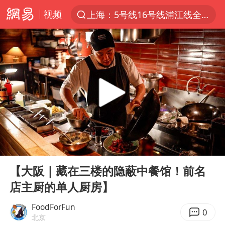
视频
上海：5号线16号线浦江线全线停运
跨界融合拉长夏日经济消费链条
上海暴雨红色预警
四川宜宾5.5级地震后余震为何不断
国足U17与阿森纳决赛取消 并列冠军
王艺迪2-4不敌张本美和止步4强
“白海豚”来了！第一批飞机已绑好
00:00
55:55
上海轨交全网络地面高架区段限速运行
Play
Ent
full
上海有出现龙卷潜势
【大阪｜藏在三楼的隐蔽中餐馆！前名
店主厨的单人厨房】
白海豚5次眼壁置换
王艺迪无缘横滨赛决赛
FoodForFun
0
北京