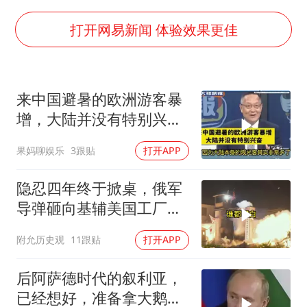
2025年小学教师减少13.19万
杭州部分地铁高架段临时停运
打开网易新闻 体验效果更佳
浙江海域将现5到8米巨浪到狂浪
武契奇会见泽连斯基有何意图
来中国避暑的欧洲游客暴
上海大部迎大暴雨
增，大陆并没有特别兴
《龙餐馆》 冲奖
奋！介文汲
果妈聊娱乐
3跟贴
打开APP
“伊斯兰版北约”出现
构建更高水平的全民健身公共服务体系
隐忍四年终于掀桌，俄军
导弹砸向基辅美国工厂，
背后这步棋太狠了
附允历史观
11跟贴
打开APP
后阿萨德时代的叙利亚，
已经想好，准备拿大鹅石