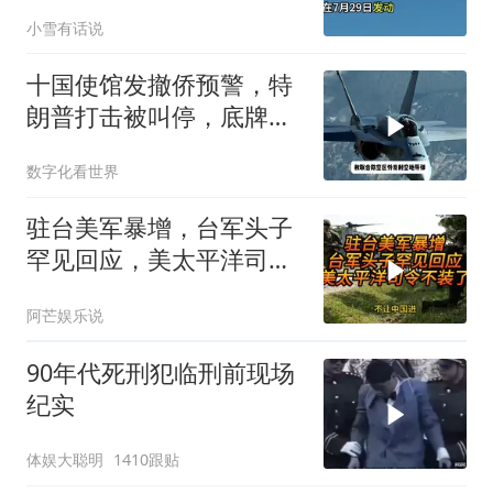
筹码提出3000亿诉求
小雪有话说
十国使馆发撤侨预警，特
朗普打击被叫停，底牌将
看穿
数字化看世界
驻台美军暴增，台军头子
罕见回应，美太平洋司令
不装了！
阿芒娱乐说
90年代死刑犯临刑前现场
纪实
体娱大聪明
1410跟贴