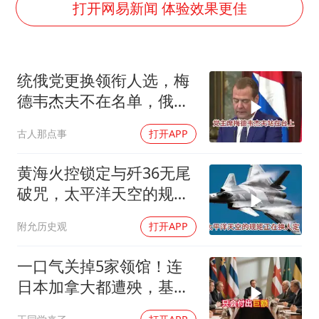
牛津大学一纸声明甩不了锅
打开网易新闻 体验效果更佳
包文婧：二胎很难一碗水端平
香港宏福苑火灾或由烟头引起
统俄党更换领衔人选，梅
浙江台州《告全体市民书》
德韦杰夫不在名单，俄政
女主硬加吻戏短剧已下架
坛释放出什么信号？
古人那点事
打开APP
郑丽文：台湾从来没有“独立”过
网传《披荆斩棘2026》名单
黄海火控锁定与歼36无尾
人民的健康、体质、幸福一脉相承
破咒，太平洋天空的规矩
正在换人定
附允历史观
打开APP
一口气关掉5家领馆！连
日本加拿大都遭殃，基辛
格临终遗言真应验了