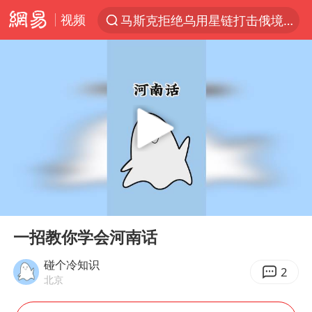
视频
马斯克拒绝乌用星链打击俄境内目标
解锁各地夏日限定体验
金饰克价一夜涨回1300元
富婆带资进组给自己硬加60多场吻戏
男童模仿奥特曼从高处跳下致骨折
名创优品一次性内裤 颜面尽失
黄金创今年来最大单周涨幅
00:00
00:14
“六爷”挂一颗出场
Play
Ent
full
白海豚将正面袭击贯穿浙江
一招教你学会河南话
视频丨中国东方电气集团原党组副书记、董事宋致远被查
碰个冷知识
2
北京
梁家辉：到内地拍戏不是北上是回归