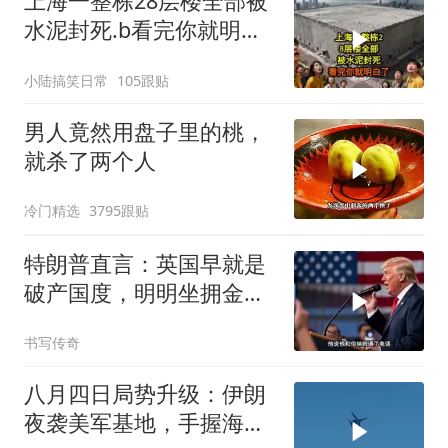
上海一整栋28层楼全部被
水泥封死.b看完你就明白
了..s
小陆搞笑日常
105跟贴
男人竟然用盘子里的桃，
就杀了两个人
冷门精选
3795跟贴
特朗普直言：英国早就是
破产国度，明明坐拥金
山，却偏偏无动于衷
书写传奇
八月四日局势升级：伊朗
夜袭美军基地，手握海峡