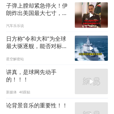
子弹上膛却紧急停火！伊
朗炸出美国最大七寸，特
朗普赶紧叫停战争
汽车乐乐说
日方称“令和大和”为全球
最大驱逐舰，能否对标
055？不能只看纸面参数
星空解密站
讲真，是球网先动手
的！！！
新媒体
40跟贴
论背景音乐的重要性！！