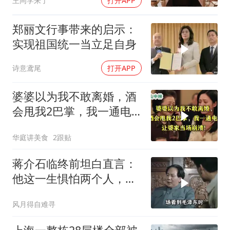
王同学来了
打开APP
郑丽文行事带来的启示：
实现祖国统一当立足自身
诗意鸢尾
打开APP
婆婆以为我不敢离婚，酒
会甩我2巴掌，我一通电
话让婆家当场懵了
华庭讲美食
2跟贴
蒋介石临终前坦白直言：
他这一生惧怕两个人，却
只敬佩一个人！
风月得自难寻