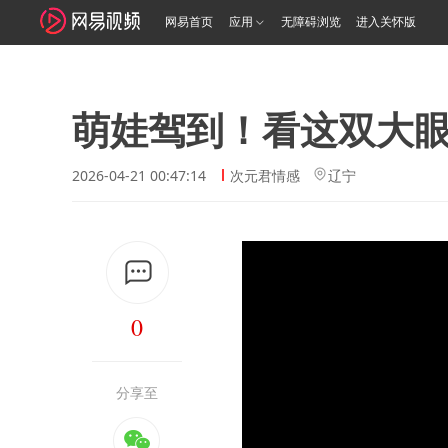
网易首页
应用
无障碍浏览
进入关怀版
萌娃驾到！看这双大眼
2026-04-21 00:47:14
次元君情感
辽宁
0
分享至