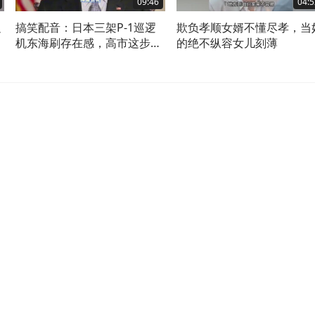
09:46
04:5
边
搞笑配音：日本三架P-1巡逻
欺负孝顺女婿不懂尽孝，当
机东海刷存在感，高市这步棋
的绝不纵容女儿刻薄
为何连老特都不买账？