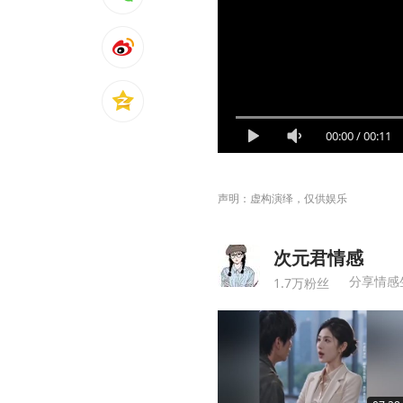
00:00
/
00:11
声明：虚构演绎，仅供娱乐
次元君情感
分享情感
1.7万粉丝