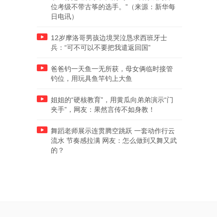
位考级不带古筝的选手。”（来源：新华每
日电讯）
12岁摩洛哥男孩边境哭泣恳求西班牙士
兵：“可不可以不要把我遣返回国”
爸爸钓一天鱼一无所获，母女俩临时接管
钓位，用玩具鱼竿钓上大鱼
姐姐的“硬核教育”，用黄瓜向弟弟演示“门
夹手”，网友：果然言传不如身教！
舞蹈老师展示连贯腾空跳跃 一套动作行云
流水 节奏感拉满 网友：怎么做到又舞又武
的？