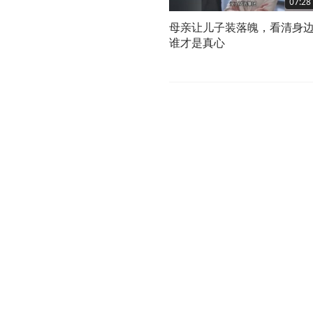
07:28
母亲让儿子装落魄，看清身
谁才是真心