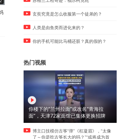
苏格兰工程奇迹：福尔柯克轮
2
02:39
00:18
妈
孩子视力杀手不是手机，而
不用吃读书的苦，却要吃康
玄奘究竟是怎么收服第一个徒弟的？
是“长时间看近处”！
训练的苦
人类是由鱼类而进化来的？
你的手机可能比马桶还脏？真的假的？
热门视频
你楼下的“兰州拉面”或改名“青海拉
面”，天津72家面馆已集体更换招牌
博主口技模仿古筝“弹”《枉凝眉》，“太像
了～你是吃古筝长大的吗？”“或将成为首