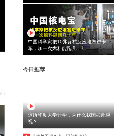
中国科学家把10兆瓦核反应堆塞进卡
车，加一次燃料能跑几十年
今日推荐
这所印度大学开学，为什么我国如此重
视？