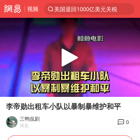
视频
美国退回1000亿美元关税
探寻“技能+”促就业创业新路
李亚鹏向地铁吐血女孩捐99999元
被泰航拒载中国乘客：免费改签没兑现
台风白海豚可能在浙江登陆
38岁山东财大教授刘海明逝世
因凡蒂诺首次公开道歉
00:00
07:15
13岁少年白天写作业晚上夜市炒粉
Play
Ent
full
《Monica》填词人黎彼得去世
李帝勋出租车小队以暴制暴维护和平
FIFA官方支持因凡蒂诺
三鸭侃剧
0
河北
陕西柞水遭遇暴雨五千余户群众转移