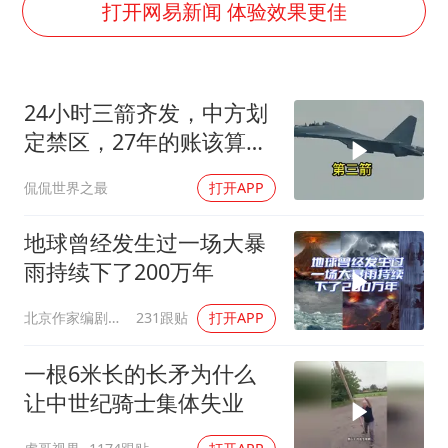
谷歌首席科学家Jeff Dean离职创业
打开网易新闻 体验效果更佳
人贩子“梅姨”真实姓名曝光
如何把百年大党建设得更加坚强有力
24小时三箭齐发，中方划
一枚俄导弹都没击落 泽连斯基发声
定禁区，27年的账该算
多专业取消艺考 文化工作者要有文化
了，强制拖船摆上台面
侃侃世界之最
打开APP
“银行午休1.5小时”留个窗口行不行
41岁女子为鼓励女儿考上985研究生
地球曾经发生过一场大暴
总书记关心百姓身边这些民生大事
雨持续下了200万年
北京作家编剧肥猪满圈
231跟贴
打开APP
一根6米长的长矛为什么
让中世纪骑士集体失业