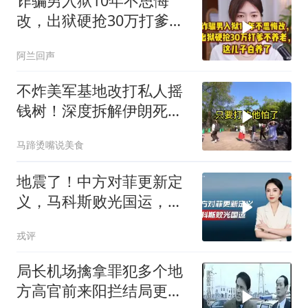
诈骗男入狱10年不思悔
改，出狱硬抢30万打爹不
养老，这儿子白养了
阿兰回声
不炸美军基地改打私人摇
钱树！深度拆解伊朗死掐
特朗普七寸的生死局，这
马蹄烫嘴说美食
招到底有多绝？
地震了！中方对菲更新定
义，马科斯败光国运，还
剩19万亿债务未还
戎评
局长机场擒拿罪犯多个地
方高官前来阳拦结局更引