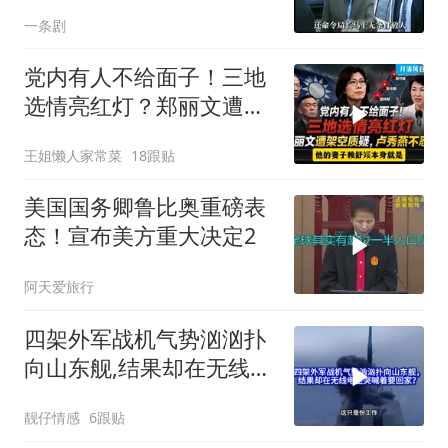
出惊天警匪大战
一条剧
党内有人不给面子！三地
选情亮红灯？郑丽文遭架
空质疑，卢秀燕不忍了。
王姐懒人家常菜
18跟贴
一起来听听
美国国务卿鲁比奥重磅表
态！宣布美方重大决定2
阿天爱旅行
四架外军战机气势汹汹扑
向山东舰,结果却在无线电
里哭喊着要回家?
靓仔情感
6跟贴