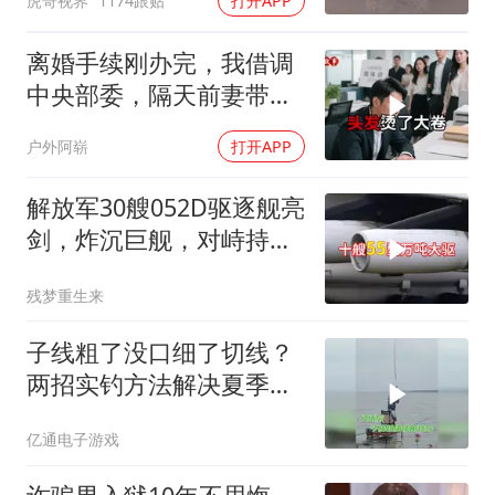
虎哥视界
1174跟贴
打开APP
离婚手续刚办完，我借调
中央部委，隔天前妻带新
欢来单位示威
户外阿崭
打开APP
解放军30艘052D驱逐舰亮
剑，炸沉巨舰，对峙持续
升级
残梦重生来
子线粗了没口细了切线？
两招实钓方法解决夏季难
题
亿通电子游戏