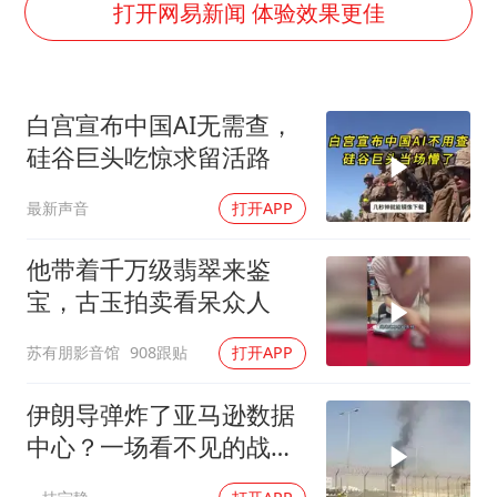
生产也能“拼单”了
打开网易新闻 体验效果更佳
央视新主播李秋莹孙亚鹏亮相
白海豚登陆前还将加强
白宫宣布中国AI无需查，
娜扎称眼睛恢复情况不太妙
硅谷巨头吃惊求留活路
河南刑案嫌犯被抓 逃窜时伤害多人
最新声音
打开APP
经常半夜醒要排查6种疾病
三警齐发！多地10级以上雷暴大风
他带着千万级翡翠来鉴
乐享全民健身 共筑健康中国
宝，古玉拍卖看呆众人
苏有朋影音馆
908跟贴
打开APP
伊朗导弹炸了亚马逊数据
中心？一场看不见的战争
正在改写规则