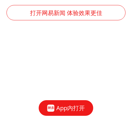
“银行午休1.5小时”留个窗口行不行
谷歌首席科学家Jeff Dean离职创业
打开网易新闻 体验效果更佳
22岁女生南太行山失联已超十天
汕头市政府被约谈
陕西柞水遭遇暴雨五千余户群众转移
蜜雪冰城员工抽烟收银 门店现已停业
嘲讽周星驰无儿女没朋友 李修贤道歉
坚持党全面领导和党中央集中统一领导
App内打开