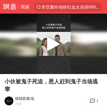
视频
李亚鹏向地铁吐血女孩捐99999元
服务提质，内需扩容有保障
官方通报传销头目出狱办书院
米兰1-1国米
台风白海豚或在华东沿海登陆
逃犯看演唱会 刚出地铁就被逮住
因凡蒂诺首次公开道歉
00:00
03:13
41岁女子为鼓励女儿考上985研究生
Play
Ent
full
《Monica》填词人黎彼得去世
小伙被鬼子死追，恩人赶到鬼子当场逃
窜
人贩子“梅姨”真实姓名曝光
普京宣布多项人事调整
猫猫剧集地
1
河北