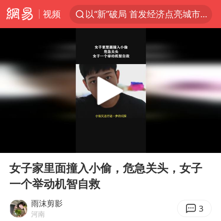
视频
以“新”破局 首发经济点亮城市消费活力
台风白海豚进入48小时警戒线
中方回应是否在太平洋海底开采稀土
台风白海豚影响中国已成定局
佛得角门将亮相智利俱乐部主场
看守所辅警收受10万获刑1年
陈熠叫医疗暂停被驳回 带伤遭逆转
00:00
01:19
多地要求领导干部带头休假
Play
Ent
full
U17国足1分钟轰2球
女子家里面撞入小偷，危急关头，女子
一个举动机智自救
今年已有4位周星驰电影配角去世
27岁女子成组织卖淫集团主犯被通缉
雨沫剪影
3
河南