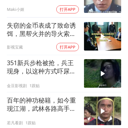
忍不住三刷了！
Maki小姬
打开APP
失窃的金币表成了致命诱
饵，黑帮火并的导火索，
就藏在这里
影视宝藏
打开APP
351新兵步枪被抢，兵王
现身，以这种方式吓尿两
名歹徒
金豆影视剧
1跟贴
百年的神功秘籍，如今重
现江湖，武林各路高手究
竟谁主沉浮
若凡看剧
1跟贴