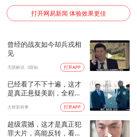
“China Cool”成海外热词
房主任回应争议
打开网易新闻 体验效果更佳
把党建设得更加坚强有力
宇树科技王兴兴身家有望超200亿元
曾经的战友如今却兵戎相
中国养老床位“三连降”
见
哪吒汽车南宁工厂设备降价20%拍卖
无限解说
3跟贴
打开APP
奋进开新局 实干挑大梁
已经看了不下十遍，这才
是真正悬疑美剧，全程惊
心动魄，太过瘾！
大财新鲜事
打开APP
超级震撼，这才是真正犯
罪大片，高能反转，看完