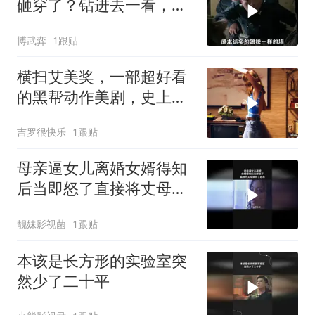
砸穿了？钻进去一看，更
离谱的还在后面
博武弈
1跟贴
横扫艾美奖，一部超好看
的黑帮动作美剧，史上最
狠辣的女教父！
吉罗很快乐
1跟贴
母亲逼女儿离婚女婿得知
后当即怒了直接将丈母娘
绑了起来
靓妹影视菌
1跟贴
本该是长方形的实验室突
然少了二十平