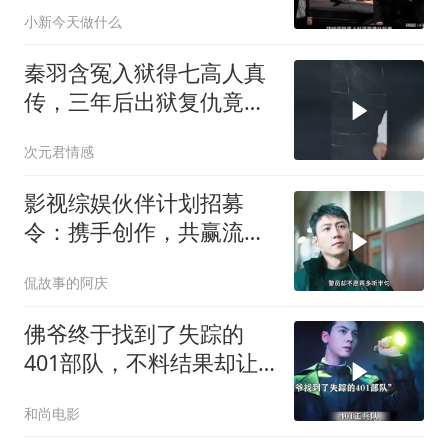
小新今天做什么
秦羽含冤入狱得七高人真
传，三年后出狱复仇竟揭
身世之谜
次元君情感
影视综娱伙伴计划招募
令：携手创作，共赢流量
新时代
侃故事的阿庆
佛爷终于找到了失踪的
401部队，不料结果却让
他震惊
和尚电影