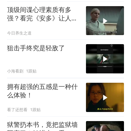
顶级间谍心理素质有多
强？看完《安多》让人头
皮发麻
今日养生之道
狙击手终究是轻敌了
小海看剧
1跟贴
拥有超强的五感是一种什
么体验！
看了还想看
1跟贴
狱警扔本书，竟把监狱墙