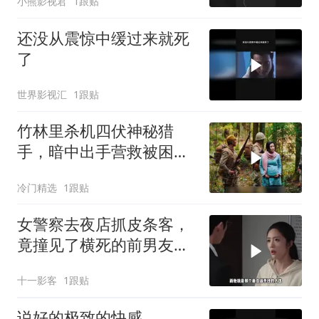
小熊影视君
1跟贴
还没从震惊中缓过来就死
了
世界影视汇
1跟贴
竹林里杀机四伏神秘猎
手，暗中出手营救被困女
八路
冷门精选
1跟贴
女警察去夜店抓皮条客，
竟撞见了横死的前男友成
了黑老
十一影客
1跟贴
说好的极致的快感