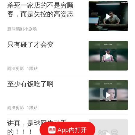
杀死一家店的不是穷顾
客，而是失控的高姿态
脑洞编剧小剧场
只有碰了才会变
雨沫剪影
1跟贴
至少有饭吃了啊
雨沫剪影
1跟贴
讲真，是球网先动手
App内打开
的！！！