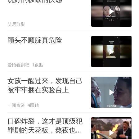
艾尼剪影
顾头不顾腚真危险
爱怡看剧吧
1跟贴
女孩一醒过来，发现自己
被牢牢捆在实验台上
一闻奇谈
4跟贴
口碑炸裂，这才是顶级犯
罪剧的天花板，熬夜也要
看完