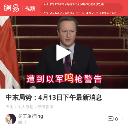
视频
台风白海豚进入48小时警戒线
以“新”破局 首发经济点亮城市消费活力
佛得角门将亮相智利俱乐部主场
中方回应是否在太平洋海底开采稀土
宇树科技发行价格150.80元/股
看守所辅警收受10万获刑1年
宇树科技王兴兴身家有望超200亿元
00:00
05:00
五粮液渠道价一箱上涨近百元
Play
Ent
full
CIA被曝已秘密设立古巴工作组
中东局势：4月13日下午最新消息
U17国足1分钟轰2球
声明：个人原创，仅供参考
吴王旅行ing
泰国一女公务员妆容引争议 本人回应
0
四川