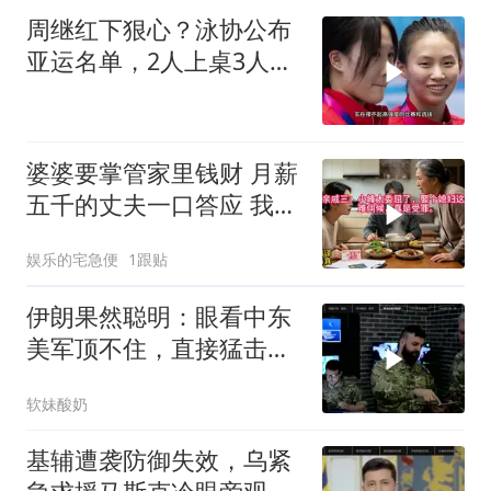
周继红下狠心？泳协公布
亚运名单，2人上桌3人下
桌，全红婵
婆婆要掌管家里钱财 月薪
五千的丈夫一口答应 我拒
交工资卡不做饭
娱乐的宅急便
1跟贴
伊朗果然聪明：眼看中东
美军顶不住，直接猛击要
害，特朗普怂了
软妹酸奶
基辅遭袭防御失效，乌紧