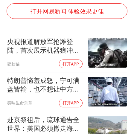
法国下周开始禁止未经同意的电话营销
打开网易新闻 体验效果更佳
村民谈“梅姨”：叫的其实是“媒姨”
“深圳地面沉降致车辆损坏”不实
外交部发言人就广岛核爆81周年等答记者问
央视报道解放军抢滩登
感觉全东北都在等7号
陆，首次展示机器狼冲
多地要求领导干部带头休假
滩！传统登陆彻底终结
硬核猫
打开APP
80后女柜员逆袭成4200亿银行副行长
特朗普恼羞成怒，宁可满
奋进开新局 实干挑大梁
盘皆输，也不想让中方供
应链做成一件大事
奏响生命乐章
打开APP
赴京祭祖后，琉球通告全
世界：美国必须撤走海马