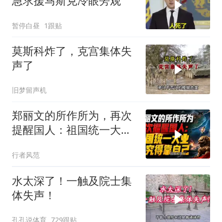
急求援马斯克冷眼旁观
暂停白昼
1跟贴
莫斯科炸了，克宫集体失
声了
旧梦留声机
郑丽文的所作所为，再次
提醒国人：祖国统一大
业，终究得靠自己！
行者风范
水太深了！一触及院士集
体失声！
孔孔说体育
729跟贴