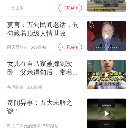
斯，日本陷入被动
一饮山河
打开APP
莫言：五句民间老话，句
句藏着顶级人情世故
阿天爱旅行
569跟贴
打开APP
女儿在自己家被挪到次
卧，父亲得知后，带着中
介直接上门卖房
呆毛隆隆
356跟贴
奇闻异事：五大未解之
谜！
坠入二次元的海洋
559跟贴