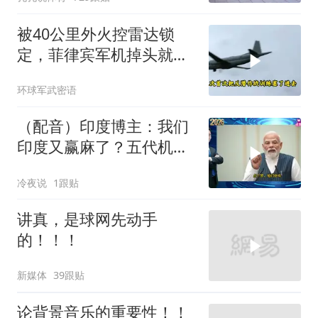
被40公里外火控雷达锁
定，菲律宾军机掉头就
跑，欧盟1500万也救不了
环球军武密语
场
（配音）印度博主：我们
印度又赢麻了？五代机还
没搞利索，六代机标签先
冷夜说
1跟贴
贴上了，欧洲还排着队求
合作
讲真，是球网先动手
的！！！
新媒体
39跟贴
论背景音乐的重要性！！