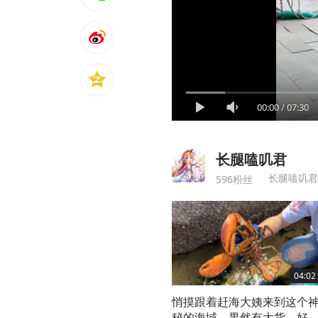
00:00
/
07:30
长腿嗑叽君
长腿嗑叽君
596粉丝
04:02
悄摸跟着赶海大姨来到这个
秘的海域，果然有大货，好