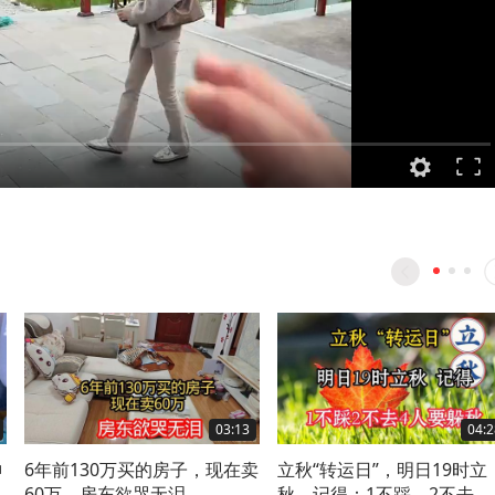
03:13
04:2
神
6年前130万买的房子，现在卖
立秋“转运日”，明日19时立
大
60万，房东欲哭无泪
秋，记得：1不踩，2不去，