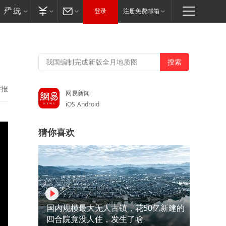
登录
注册免费邮箱
举报
网易新闻
iOS
Android
猜你喜欢
国内规模最大无人古镇，花50亿新建的
四合院竟没人住，发生了啥