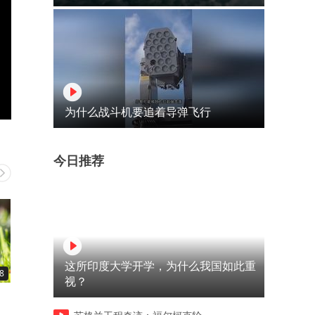
为什么战斗机要追着导弹飞行
今日推荐
这所印度大学开学，为什么我国如此重
8
00:42
01:04
视？
要么出众，要么出局！如此放
小女孩溺水，感谢船大哥的
4
肆，就该反击
助！希望大家看好孩子！后