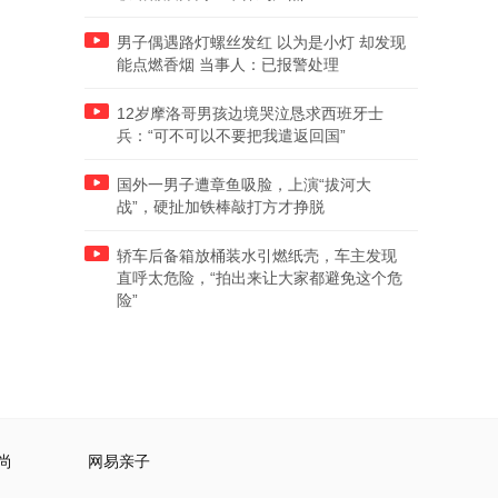
男子偶遇路灯螺丝发红 以为是小灯 却发现
能点燃香烟 当事人：已报警处理
12岁摩洛哥男孩边境哭泣恳求西班牙士
兵：“可不可以不要把我遣返回国”
国外一男子遭章鱼吸脸，上演“拔河大
战”，硬扯加铁棒敲打方才挣脱
轿车后备箱放桶装水引燃纸壳，车主发现
直呼太危险，“拍出来让大家都避免这个危
险”
尚
网易亲子