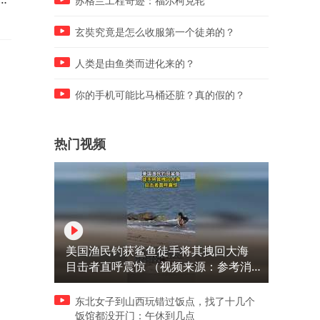
苏格兰工程奇迹：福尔柯克轮
送医了！
玄奘究竟是怎么收服第一个徒弟的？
人类是由鱼类而进化来的？
你的手机可能比马桶还脏？真的假的？
热门视频
美国渔民钓获鲨鱼徒手将其拽回大海
目击者直呼震惊 （视频来源：参考消
息）
东北女子到山西玩错过饭点，找了十几个
饭馆都没开门：午休到几点