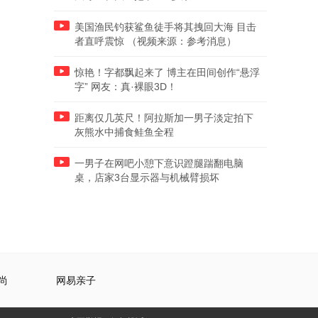
美国渔民钓获鲨鱼徒手将其拽回大海 目击
者直呼震惊 （视频来源：参考消息）
惊艳！字都飘起来了 博主在田间创作“悬浮
字” 网友：真·裸眼3D！
距离仅几英尺！阿拉斯加一男子淡定拍下
灰熊水中捕食鲑鱼全程
一男子在网吧小憩下意识蹬腿踹翻电脑
桌，店家3台显示器与机械臂损坏
尚
网易亲子