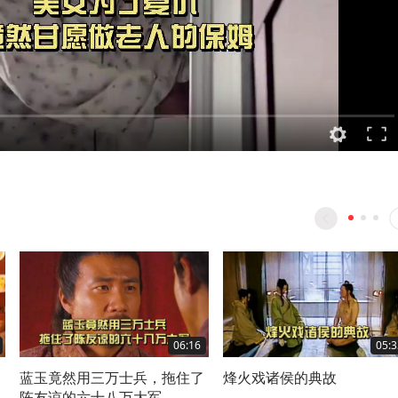
06:16
05:3
，
蓝玉竟然用三万士兵，拖住了
烽火戏诸侯的典故
他
陈友谅的六十八万大军