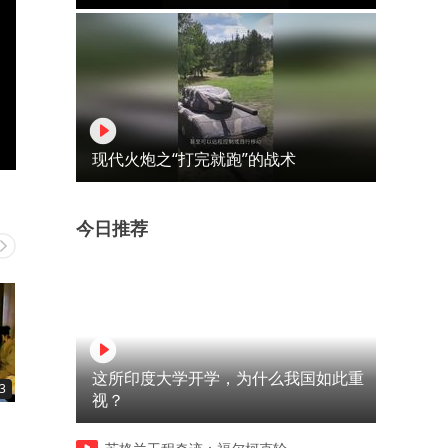
现代火炮之“打完就跑”的战术
今日推荐
这所印度大学开学，为什么我国如此重
3
09:07
07:15
视？
带人整天带着上亿财宝闲逛
大清要预测这一年是否有旱
涝，称验一下黄河水就知道