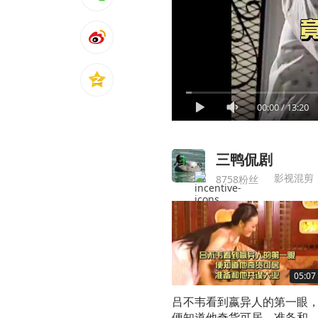
00:00
/
13:20
三鸭侃剧
影视混剪
8758粉丝
05:07
吕不韦看到嬴异人的第一眼
便知道他奇货可居，准备和