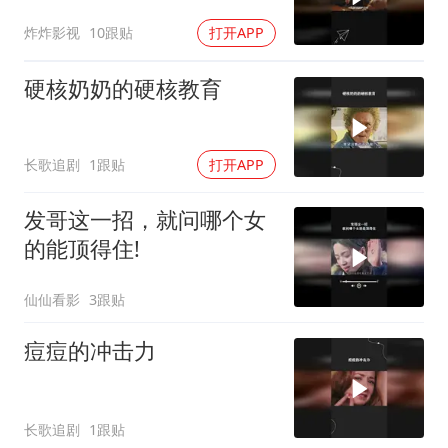
炸炸影视
10跟贴
打开APP
硬核奶奶的硬核教育
长歌追剧
1跟贴
打开APP
发哥这一招，就问哪个女
的能顶得住!
仙仙看影
3跟贴
痘痘的冲击力
长歌追剧
1跟贴