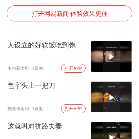
OpenAI为免费用户升级GPT-5.6 Luna
船舶避风项目停工 多地全力防台风
打开网易新闻 体验效果更佳
我国编制完成新版全月地质图
“深圳地面沉降致车辆损坏”不实
人设立的好软饭吃到饱
男子结婚8年发现3个女儿均非亲生
奋进开新局 实干挑大梁
虫虫看大剧
1跟贴
打开APP
色字头上一把刀
狗圣哥剪辑
1跟贴
打开APP
这就叫对抗路夫妻