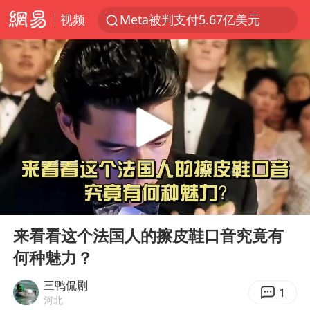
视频
Meta被判支付5.67亿美元
台风白海豚逼近 暴雨大暴雨来袭
47岁妈妈突然产女 26岁女儿：很震惊
阿根廷足协发文力挺因凡蒂诺
中国稀土盘中涨停
A股开盘：民爆、CPO等概念走强
日本广岛民众举行游行反对政府行径
00:00
04:00
21楼高空抛物嫌疑人被拘留
Play
Ent
full
男子杀人后逃进深山21年活得像野人
来看看这个法国人的擦皮鞋口音究竟有
何种魅力？
日韩股市高开跳水 SK海力士下挫转跌
台风白海豚最新路径研判来了
三鸭侃剧
1
河北