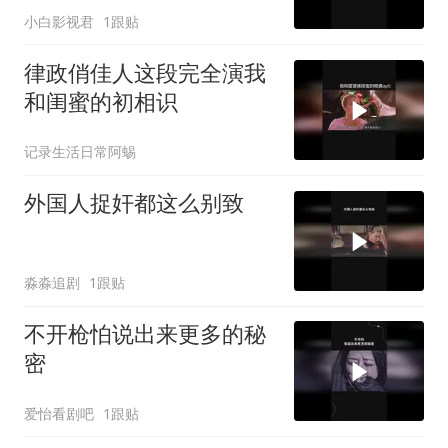
小白影视君
1跟贴
律政俏佳人这段完全演我
和闺蜜的初相识
记录生活日常阿蜴
外国人捉奸都这么别致
淼淼追剧
1跟贴
不开枪怕说出来更多的秘
密
爱怡看剧吧
1跟贴