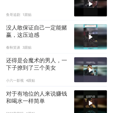
鱼哥追剧
1跟贴
没人敢保证自己一定能赌
赢，这压迫感
春秋笑谈
3跟贴
还得是会魔术的男人，一
下子撩到了三个美女
小六一影视
4跟贴
对于有地位的人来说赚钱
和喝水一样简单