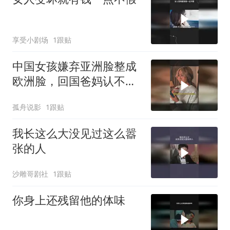
享受小剧场
1跟贴
中国女孩嫌弃亚洲脸整成
欧洲脸，回国爸妈认不
出，天然美不香吗
孤舟说影
1跟贴
我长这么大没见过这么嚣
张的人
沙雕哥剧社
1跟贴
你身上还残留他的体味