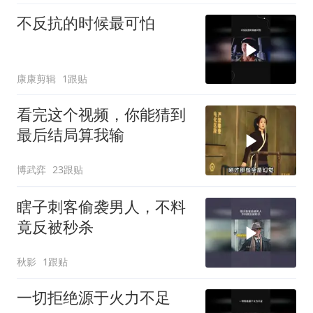
不反抗的时候最可怕
康康剪辑
1跟贴
看完这个视频，你能猜到
最后结局算我输
博武弈
23跟贴
瞎子刺客偷袭男人，不料
竟反被秒杀
秋影
1跟贴
一切拒绝源于火力不足