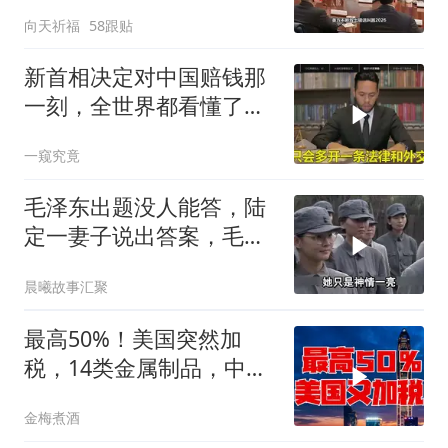
向天祈福
58跟贴
新首相决定对中国赔钱那
一刻，全世界都看懂了：
不能对华继续天真
一窥究竟
毛泽东出题没人能答，陆
定一妻子说出答案，毛主
席听后高兴异常
晨曦故事汇聚
最高50%！美国突然加
税，14类金属制品，中国
机电首当其冲
金梅煮酒