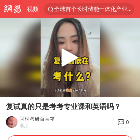
视频
全球首个长时储能一体化产业园量产
台风白海豚已进入24小时警戒线
秋天的第一杯奶茶怎么选
上海：台风白海豚或将带来龙卷风
四川宜宾高县4.9级地震致1死
中国女篮70-67险胜尼日利亚女篮
中巨芯：上半年归母净利润1405.77万元
00:00
01:56
38岁演员求职万岁山NPC成功
Play
Ent
full
胜宏科技：股票交易异常波动
复试真的只是考考专业课和英语吗？
国乒男单横滨冠军赛全军覆没
阿柯考研百宝箱
0
浙江
胡彦斌获《歌手2026》歌王