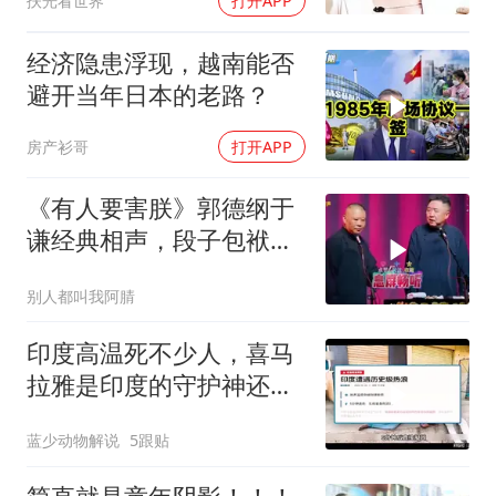
扶光看世界
打开APP
经济隐患浮现，越南能否
避开当年日本的老路？
房产衫哥
打开APP
《有人要害朕》郭德纲于
谦经典相声，段子包袱满
满！
别人都叫我阿腈
印度高温死不少人，喜马
拉雅是印度的守护神还是
救星
蓝少动物解说
5跟贴