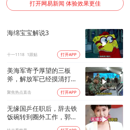
U17国足三连胜晋级明日之星半决赛
打开网易新闻 体验效果更佳
美股存储板块集体大跌
东航：国内客票提前14天免费退改
海绵宝宝解说3
名创优品回应女子吐槽内裤质量差
日本试射“战斧”导弹，国防部回应
十一1118
1跟贴
打开APP
夯实基础开新局
美海军寄予厚望的三板
斧，解放军已经摸清打
法，海空一体联手接下
聚焦热点直击
打开APP
无缘国乒任职后，辞去铁
饭碗转到圈外工作，郭跃
如今级别年薪多少