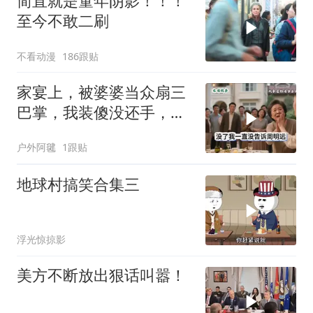
简直就是童年阴影！！！
至今不敢二刷
不看动漫
186跟贴
家宴上，被婆婆当众扇三
巴掌，我装傻没还手，悄
悄卖别墅搬家，8天后丈
户外阿毽
1跟贴
夫全家10人被新户主请出
家门
地球村搞笑合集三
浮光惊掠影
美方不断放出狠话叫嚣！