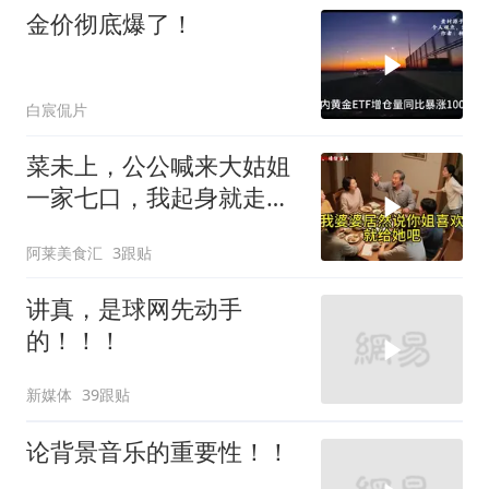
金价彻底爆了！
白宸侃片
菜未上，公公喊来大姑姐
一家七口，我起身就走，
他怒喊：一万三谁付？
阿莱美食汇
3跟贴
讲真，是球网先动手
的！！！
新媒体
39跟贴
论背景音乐的重要性！！