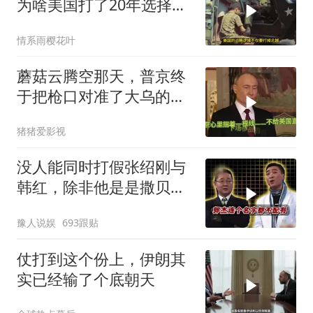
为啥美国打了20年选择撤
军？
情系雨樱花叶
蘑菇云腾空那天，普京终
于把枪口对准了大乌的军
火库
猪猪爱影视
没人能同时打假张绍刚与
韩红，除非他是是撒贝
宁！
豫人说娱
693跟贴
仗打到这个份上，伊朗其
实已经输了个底朝天