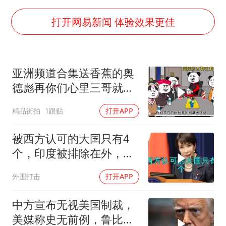
台湾海峡南口北上船舶实施交通管制
“新疆阿勒泰八月能滑雪”不实
打开网易新闻 体验效果更佳
江苏发布台风蓝色预警
向鹏0-3不敌张本智和
亚洲频道合集送香蕉的奥
今日立秋你咬秋了吗
德彪再你们心里三哥就是
东方之约 相约未来
这种人吗
精品街拍
1跟贴
打开APP
被西方认可的大国只有4
个，印度被排除在外，为
何只能算准大国？
外围打击
打开APP
中方宣布无视美国制裁，
美媒称史无前例，鲁比