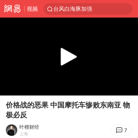
视频
台风白海豚加强
官方通报教师招聘笔试前13名被淘汰
国防部回应日本试射“战斧”导弹
广东雷州通报特教老师招聘违规事件
A股三大股指收涨
“立秋的第一杯奶茶”又爆单了
泰国校园枪击案死亡人数升至7人
00:00
01:35
泰国枪击案凶手先杀祖父母后行凶
Play
Ent
full
宇树科技中一签需缴款7.54万元
价格战的恶果 中国摩托车惨败东南亚 物
极必反
国防部：坚决反制任何闹海挑衅图谋
四川宜宾市高县发生4.9级地震
叶檀财经
7
上海