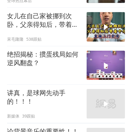
全球热点幕后
女儿在自己家被挪到次
卧，父亲得知后，带着中
介直接上门卖房
呆毛隆隆
538跟贴
绝招揭秘：掼蛋残局如何
逆风翻盘？
讲真，是球网先动手
的！！！
新媒体
39跟贴
论背景音乐的重要性！！