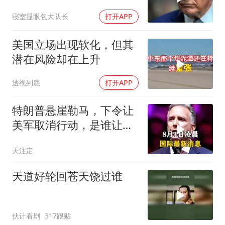
奥：或追加二次制裁
寝室显眼包大队长
打开APP
美国立场出现软化，但其
潜在风险却在上升
透视到底
打开APP
特朗普悬崖勒马，下令让
美军取消行动，是谁让他
突然改变主意？
天注定
天道好轮回苍天饶过谁
伙计看剧
317跟贴