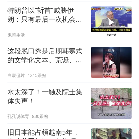
特朗普以“斩首”威胁伊
朗：只有最后一次机会
了。帅化民的观察
鬼菜生活
这段脱口秀是后期韩寒式
的文学化文本。荒诞、激
愤又温暖
白宸侃片
1215跟贴
水太深了！一触及院士集
体失声！
孔孔说体育
830跟贴
旧日本能占领越南5年，