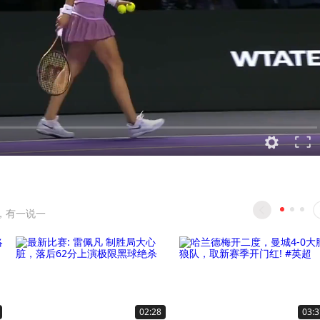
，有一说一
02:28
03:3