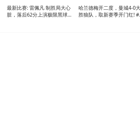
最新比赛: 雷佩凡 制胜局大心
哈兰德梅开二度，曼城4-0
脏，落后62分上演极限黑球绝
胜狼队，取新赛季开门红! #
杀
超