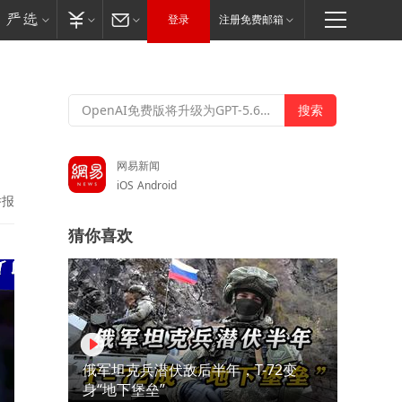
登录
注册免费邮箱
网易新闻
iOS
Android
举报
猜你喜欢
俄军坦克兵潜伏敌后半年，T-72变
身“地下堡垒”