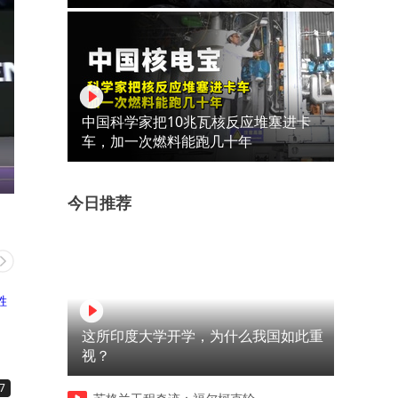
中国科学家把10兆瓦核反应堆塞进卡
车，加一次燃料能跑几十年
今日推荐
这所印度大学开学，为什么我国如此重
视？
7
08:02
02:57