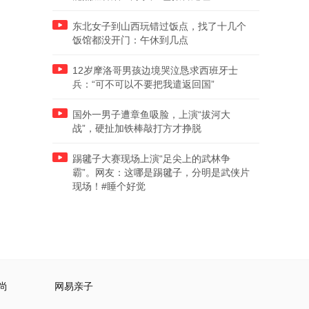
东北女子到山西玩错过饭点，找了十几个
饭馆都没开门：午休到几点
12岁摩洛哥男孩边境哭泣恳求西班牙士
兵：“可不可以不要把我遣返回国”
国外一男子遭章鱼吸脸，上演“拔河大
战”，硬扯加铁棒敲打方才挣脱
踢毽子大赛现场上演“足尖上的武林争
霸”。网友：这哪是踢毽子，分明是武侠片
现场！#睡个好觉
尚
网易亲子