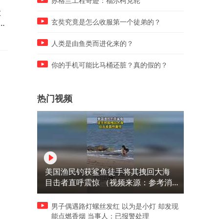
苏格兰工程奇迹：福尔柯克轮
大
全场集锦丨西班牙5-4法国晋
2025世锦赛赵心童十佳球长
英
级决赛，亚马尔梅开二度 #欧
组合暴力低杆，每一杆都点
玄奘究竟是怎么收服第一个徒弟的？
国联
全场
人类是由鱼类而进化来的？
你的手机可能比马桶还脏？真的假的？
热门视频
美国渔民钓获鲨鱼徒手将其拽回大海
目击者直呼震惊 （视频来源：参考消
息）
男子偶遇路灯螺丝发红 以为是小灯 却发现
能点燃香烟 当事人：已报警处理