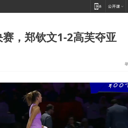
赛，郑钦文1-2高芙夺亚