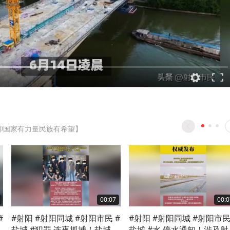
仰国家有力量民族有希望】
00:07
00:0
#
#射阳 #射阳同城 #射阳市民 #
#射阳 #射阳同城 #射阳市民
利
盐城 #犯罪 连夜抓捕！盐城盐
盐城 #水 停水通知！涉及射