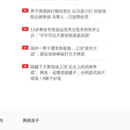
男子偶遇路灯螺丝发红 以为是小灯 却发现
能点燃香烟 当事人：已报警处理
12岁摩洛哥男孩边境哭泣恳求西班牙士
兵：“可不可以不要把我遣返回国”
国外一男子遭章鱼吸脸，上演“拔河大
战”，硬扯加铁棒敲打方才挣脱
踢毽子大赛现场上演“足尖上的武林争
霸”。网友：这哪是踢毽子，分明是武侠片
现场！#睡个好觉
尚
网易亲子