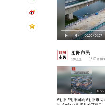
00:00
/
00:57
射阳市民
【人民有信
59粉丝
00:22
#射阳 #射阳同城 #射阳市民 
盐城 #航拍 射阳县长荡镇胜