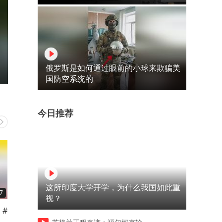
俄罗斯是如何通过眼前的小球来欺骗美
国防空系统的
今日推荐
这所印度大学开学，为什么我国如此重
7
00:07
00:07
视？
 #
#射阳 #射阳同城 #射阳市民 #
#射阳 #射阳同城 #射阳市民 
阳
盐城 #大米
盐城 #法院 凌晨拂晓出击！