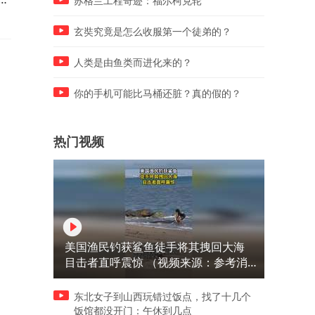
苏格兰工程奇迹：福尔柯克轮
日
射阳法院开展集中执行行动 
、
传6人、拘留1人，执行到位4
玄奘究竟是怎么收服第一个徒弟的？
万余元
人类是由鱼类而进化来的？
你的手机可能比马桶还脏？真的假的？
热门视频
美国渔民钓获鲨鱼徒手将其拽回大海
目击者直呼震惊 （视频来源：参考消
息）
东北女子到山西玩错过饭点，找了十几个
饭馆都没开门：午休到几点