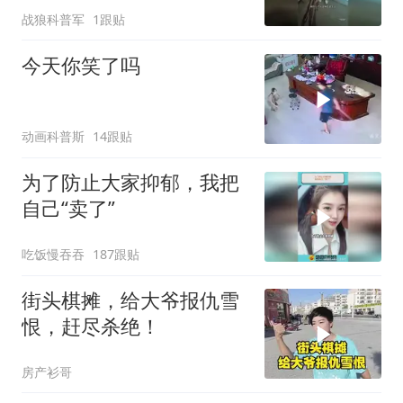
战狼科普军
1跟贴
今天你笑了吗
动画科普斯
14跟贴
为了防止大家抑郁，我把
自己“卖了”
吃饭慢吞吞
187跟贴
街头棋摊，给大爷报仇雪
恨，赶尽杀绝！
房产衫哥