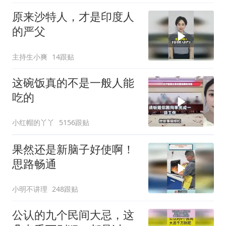
原来沙特人，才是印度人
的严父
主持生小爽
14跟贴
这碗饭真的不是一般人能
吃的
小红帽的丫丫
5156跟贴
果然还是新脑子好使啊！
思路畅通
小明不讲理
248跟贴
公认的九个民间大忌，这