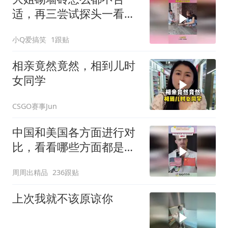
适，再三尝试探头一看，
原来是有人在捣鬼！
小Q爱搞笑
1跟贴
相亲竟然竟然，相到儿时
女同学
CSGO赛事Jun
中国和美国各方面进行对
比，看看哪些方面都是谁
领先
周周出精品
236跟贴
上次我就不该原谅你