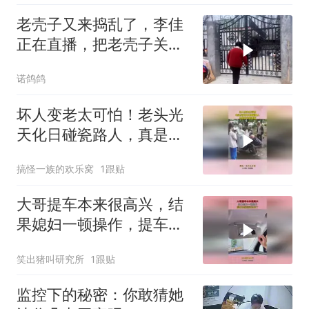
老壳子又来捣乱了，李佳
正在直播，把老壳子关在
大门外一天没开门
诺鸽鸽
坏人变老太可怕！老头光
天化日碰瓷路人，真是社
会的毒瘤！
搞怪一族的欢乐窝
1跟贴
大哥提车本来很高兴，结
果媳妇一顿操作，提车喜
悦瞬间没有了！
笑出猪叫研究所
1跟贴
监控下的秘密：你敢猜她