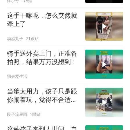
徐小丹
1跟贴
这手干嘛呢，怎么突然就
牵上了
动感丸子
71跟贴
骑手送外卖上门，正准备
拍照，结果万万没想到！
独夫爱生活
当爹太用力，孩子只是跟
你闹着玩，觉得不合适就
说出来！
段子流星雨
1跟贴
这种孩子来到人世间，自