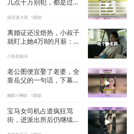
几点千万别犯，都是过来
人的经验！
搞笑派大星
1跟贴
离婚证还没焐热，小叔子
就盯上她4万8的月薪：转
我
小影的娱乐
老公图便宜娶了老婆，全
靠岳父的一句话，下幕老
婆直接怒了
幽默小喇叭
1跟贴
宝马女司机占道疯狂骂
街，进派出所后仍继续发
飙，完整事件大揭秘