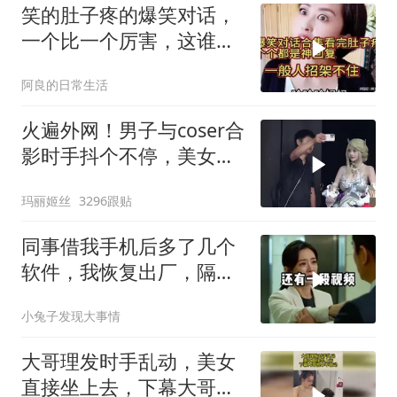
笑的肚子疼的爆笑对话，
一个比一个厉害，这谁招
架得住！
阿良的日常生活
火遍外网！男子与coser合
影时手抖个不停，美女做
出一个意外举动
玛丽姬丝
3296跟贴
同事借我手机后多了几个
软件，我恢复出厂，隔壁
总监竟被带走
小兔子发现大事情
大哥理发时手乱动，美女
直接坐上去，下幕大哥根