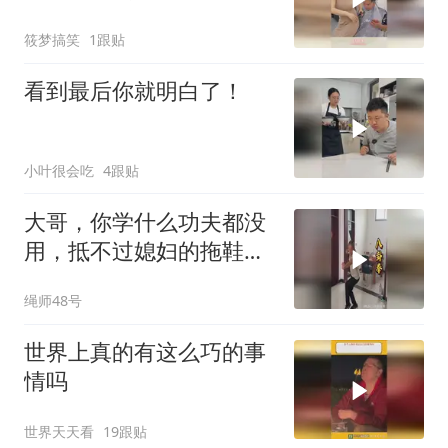
本不敢动
筱梦搞笑
1跟贴
看到最后你就明白了！
小叶很会吃
4跟贴
大哥，你学什么功夫都没
用，抵不过媳妇的拖鞋好
使
绳师48号
世界上真的有这么巧的事
情吗
世界天天看
19跟贴