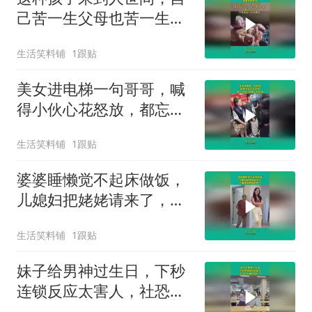
己苦一生父母也苦一生，
狠狠心都好过！
生活笑料铺
1跟贴
美女进电梯一句哥哥，喊
得小伙心花怒放，都忘了
自己是俩个娃的爹
生活笑料铺
1跟贴
婆婆睡懒觉不起床做饭，
儿媳妇把姥姥请来了，下
幕婆婆想跑也晚了
生活笑料铺
1跟贴
妹子给男神过生日，下秒
连锁反应太害人，社恐的
人尴尬症犯了