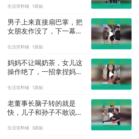
生活笑料铺
1跟贴
男子上来直接扇巴掌，把
女朋友作没了，下一幕大
快人心
生活笑料铺
1跟贴
妈妈不让喝奶茶，女儿这
操作绝了，一招拿捏妈
妈！
生活笑料铺
1跟贴
老董事长脑子转的就是
快，儿子和孙子不敢说
话，最后一幕笑喷了
生活笑料铺
3跟贴