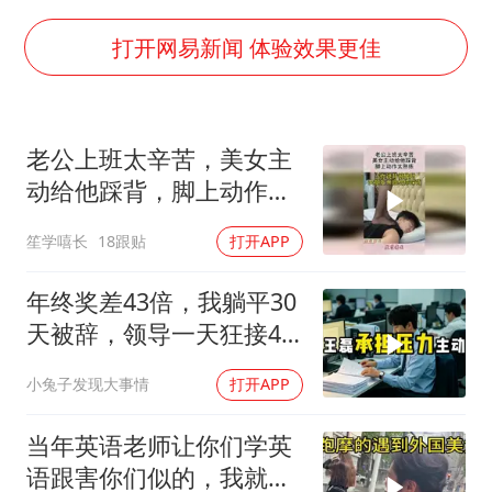
法国下周开始禁止未经同意的电话营销
村民谈“梅姨”：叫的其实是“媒姨”
打开网易新闻 体验效果更佳
“深圳地面沉降致车辆损坏”不实
外交部发言人就广岛核爆81周年等答记者问
老公上班太辛苦，美女主
感觉全东北都在等7号
动给他踩背，脚上动作太
多地要求领导干部带头休假
熟练！
笙学嘻长
18跟贴
打开APP
80后女柜员逆袭成4200亿银行副行长
奋进开新局 实干挑大梁
年终奖差43倍，我躺平30
天被辞，领导一天狂接47
个退单电话
小兔子发现大事情
打开APP
当年英语老师让你们学英
语跟害你们似的，我就是