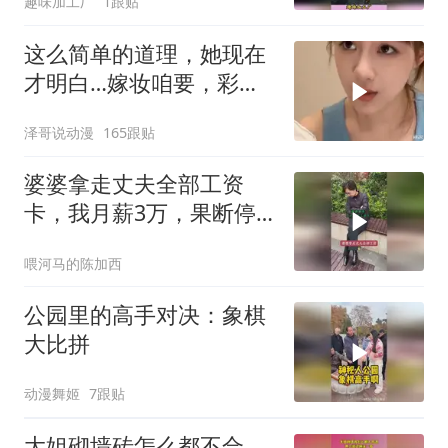
趣味加工厂
1跟贴
这么简单的道理，她现在
才明白…嫁妆咱要，彩礼
咱也给！
泽哥说动漫
165跟贴
婆婆拿走丈夫全部工资
卡，我月薪3万，果断停
做早饭
喂河马的陈加西
公园里的高手对决：象棋
大比拼
动漫舞姬
7跟贴
大姐砌墙砖怎么都不合