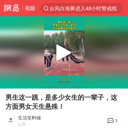
视频
台风白海豚进入48小时警戒线
以“新”破局 首发经济点亮城市消费活力
佛得角门将亮相智利俱乐部主场
中方回应是否在太平洋海底开采稀土
宇树科技发行价格150.80元/股
看守所辅警收受10万获刑1年
宇树科技王兴兴身家有望超200亿元
00:00
00:12
五粮液渠道价一箱上涨近百元
Play
Ent
full
CIA被曝已秘密设立古巴工作组
男生这一跳，是多少女生的一辈子，这
方面男女天生悬殊！
U17国足1分钟轰2球
泰国一女公务员妆容引争议 本人回应
生活笑料铺
1
山东