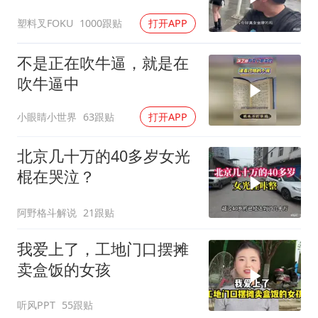
吃了没有文化的亏
塑料叉FOKU
1000跟贴
打开APP
不是正在吹牛逼，就是在
吹牛逼中
小眼睛小世界
63跟贴
打开APP
北京几十万的40多岁女光
棍在哭泣？
阿野格斗解说
21跟贴
我爱上了，工地门口摆摊
卖盒饭的女孩
听风PPT
55跟贴