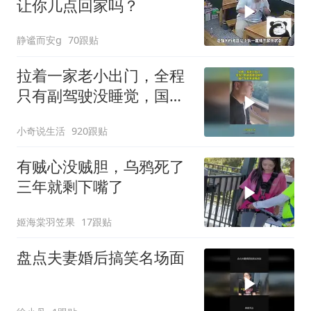
让你几点回家吗？
静谧而安g
70跟贴
拉着一家老小出门，全程
只有副驾驶没睡觉，国产
车越来越离谱
小奇说生活
920跟贴
有贼心没贼胆，乌鸦死了
三年就剩下嘴了
姬海棠羽笠果
17跟贴
盘点夫妻婚后搞笑名场面