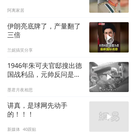
旧制，南亚两个死敌同时
阿离家居
变天
伊朗亮底牌了，产量翻了
三倍
兰妮搞笑分享
1946年朱可夫官邸搜出德
国战利品，元帅反问是否
需辞职
墨君月夜相思
讲真，是球网先动手
的！！！
新媒体
40跟贴