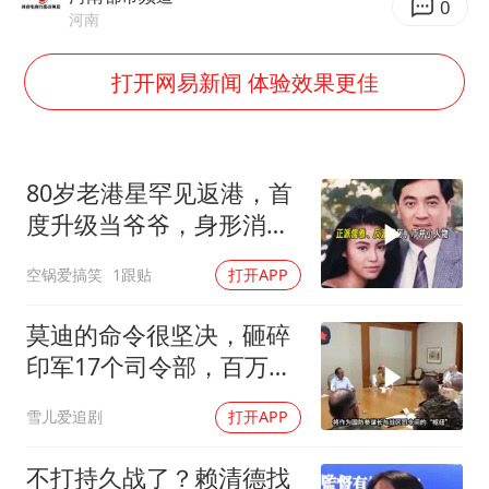
几元成本的AI广告导致千万市值蒸发
0
河南
浙江台州《告全体市民书》
打开网易新闻 体验效果更佳
梁家辉：到内地拍戏不是北上是回归
郑丽文：台湾从来没有“独立”过
酒店回应车内过夜被收150元
80岁老港星罕见返港，首
梁家辉百花奖演讲落泪
度升级当爷爷，身形消瘦
人民的健康、体质、幸福一脉相承
惹心疼
空锅爱搞笑
1跟贴
打开APP
莫迪的命令很坚决，砸碎
印军17个司令部，百万印
军知道要变天了
雪儿爱追剧
打开APP
不打持久战了？赖清德找