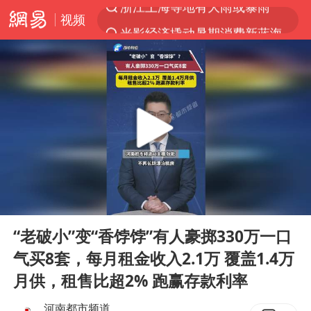
视频
光影经济撬动暑期消费新蓝海
西湖突现狂风暴雨 游客瞬间被浇透
隔20米开高仿奶茶店被判赔35万元
新疆景区自驾服务费改为按车收费
多家A股公司收到美国关税退款
“不怕六爷挂得多 就怕六爷挂一颗”
视频丨中国东方电气集团原党组副书记、董事宋致远被查
00:00
00:39
直击东北超：哈尔滨vs通辽
Play
Ent
full
香港宏福苑火灾或由烟头引起
“老破小”变“香饽饽”有人豪掷330万一口
气买8套，每月租金收入2.1万 覆盖1.4万
白海豚将正面袭击贯穿浙江
月供，租售比超2% 跑赢存款利率
36岁男演员成景区NPC后人气爆棚
河南都市频道