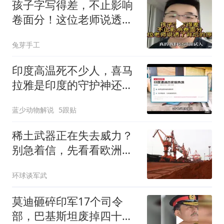
孩子字写得差，不止影响
卷面分！这位老师说透了
背后的原因
兔芽手工
印度高温死不少人，喜马
拉雅是印度的守护神还是
救星
蓝少动物解说
5跟贴
稀土武器正在失去威力？
别急着信，先看看欧洲军
工现在急成啥样了
环球谈军武
莫迪砸碎印军17个司令
部，巴基斯坦废掉四十年