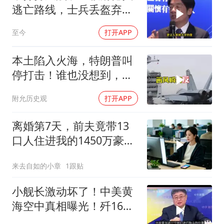
逃亡路线，士兵丢盔弃
甲，解放军对其更名
至今
打开APP
本土陷入火海，特朗普叫
停打击！谁也没想到，中
方已完成南海布局
附允历史观
打开APP
离婚第7天，前夫竟带13
口人住进我的1450万豪
宅，一开门全傻眼
来去自如的小章
1跟贴
小舰长激动坏了！中美黄
海空中真相曝光！歼16狗
美军F16！解放军南海绝