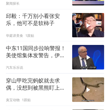
聚闻探长
对武力！
邱毅：千万别小看张安
乐，他可不是软柿子
华庭讲美食
1跟贴
中东11国同步拉响警报！
美使馆集体发警告，伊朗
导弹刚袭美军基地
汽车乐乐说
穿山甲吃完蚂蚁就去求
偶，没想到被黑熊盯上
了！
臭宝动物
1跟贴