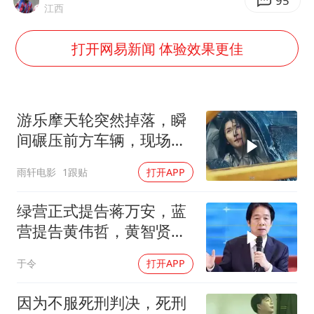
山东一元代青花杯离奇失踪
95
江西
国防部：中国军队坚决反制任何闹海挑衅图谋
打开网易新闻 体验效果更佳
宇树科技中一签需缴款7.54万元
两名乘客在飞机上因调节座椅起冲突
山东潍坊发布大风黄色预警
游乐摩天轮突然掉落，瞬
夯实基础开新局
间碾压前方车辆，现场状
况惊险万分
雨轩电影
1跟贴
打开APP
绿营正式提告蒋万安，蓝
营提告黄伟哲，黄智贤不
装了？
于令
打开APP
因为不服死刑判决，死刑