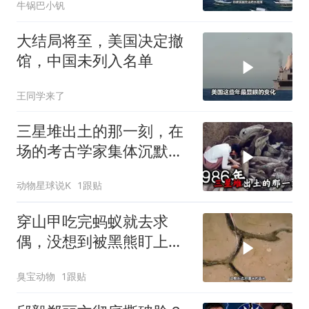
牛锅巴小钒
大结局将至，美国决定撤
馆，中国未列入名单
王同学来了
三星堆出土的那一刻，在
场的考古学家集体沉默
了，颠覆所有人的认知
动物星球说K
1跟贴
穿山甲吃完蚂蚁就去求
偶，没想到被黑熊盯上
了！
臭宝动物
1跟贴