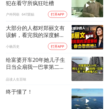
犯在看守所疯狂吐槽
户外阿崭
647跟贴
打开APP
大部分的人都对郑丽文有
误解，看完我的深度解析
你会敬佩她！
小杨历史
打开APP
给富婆开车20年她儿子生
日当众扇我一巴掌第二天
我看懂人心
品读人生百味
终于懂了！