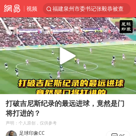
视频
福建泉州市委书记张毅恭被查
我国货物贸易进出口超30万亿元
曝韩国足协为外籍裁判员安排色情招待
向鹏0-3不敌张本智和
佛山通报笔试前13被淘汰后5名进体检
“新疆阿勒泰八月能滑雪”不实
广东雷州通报特教老师招聘违规事件
00:00
00:39
“立秋的第一杯奶茶”又爆单了
Play
Ent
full
陈幸同晋级WTT横滨冠军赛8强
打破吉尼斯纪录的最远进球，竟然是门
将打进的？
泰国枪击案凶手先杀祖父母后行凶
声明：个人原创，仅供参考
超颖电子拟投资20.86亿建设新项目
足球印象CC