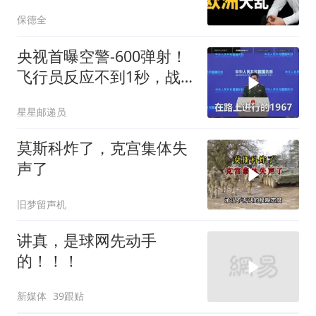
霸权终极反噬！
保德全
央视首曝空警-600弹射！
飞行员反应不到1秒，战
友牺牲无人退缩！
星星邮递员
莫斯科炸了，克宫集体失
声了
旧梦留声机
讲真，是球网先动手
的！！！
新媒体
39跟贴