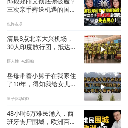
邱毅郑丽文彻底撕破脸？
三次亲手葬送机遇的国民
党，恐失去民心
也许友尽
清晨8点北京大兴机场，
30人印度旅行团，抵达，
坦言不愿再返程！
悟人性
42跟贴
岳母带着小舅子在我家住
了10年，得知我给女儿买
车后，小舅子突
量子驱动QD
48小时6万难民涌入，西
班牙丧尸围城，欧洲百年