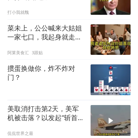
打小我就醜
菜未上，公公喊来大姑姐
一家七口，我起身就走，
他怒喊：一万三谁付？
阿莱美食汇
3跟贴
掼蛋换做你，炸不炸对
门？
美取消打击第2天，美军
机被击落？以发起“斩首行
动”
侃侃世界之最