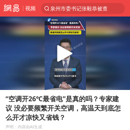
泉州市委书记张毅恭被查
视频
“电影+”如何激发千亿级消费新活力？
全球首个长时储能一体化产业园量产
台风白海豚加强
中国女篮70-67险胜尼日利亚女篮
四川宜宾高县4.9级地震致1死
名创优品回应女子吐槽内裤质量差
00:00
00:39
出口禁令驱动有色板块大涨
Play
Ent
full
秋天的第一杯奶茶到底有多火
“空调开26℃最省电”是真的吗？专家建
议 没必要频繁开关空调，高温天到底怎
国防部：中国军队坚决反制任何闹海挑衅图谋
么开才凉快又省钱？
U17国足点球大战淘汰河床晋级决赛
声明：内容由AI生成
美股存储板块集体大跌