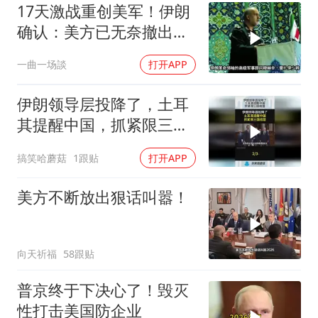
17天激战重创美军！伊朗
确认：美方已无奈撤出两
处军事基地
一曲一场談
打开APP
伊朗领导层投降了，土耳
其提醒中国，抓紧限三国
结盟！
搞笑哈蘑菇
1跟贴
打开APP
美方不断放出狠话叫嚣！
向天祈福
58跟贴
普京终于下决心了！毁灭
性打击美国防企业