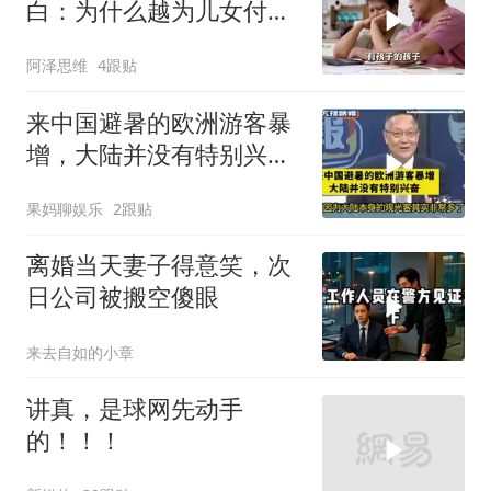
白：为什么越为儿女付
出，晚年越煎熬？
阿泽思维
4跟贴
来中国避暑的欧洲游客暴
增，大陆并没有特别兴
奋！介文汲
果妈聊娱乐
2跟贴
离婚当天妻子得意笑，次
日公司被搬空傻眼
来去自如的小章
讲真，是球网先动手
的！！！