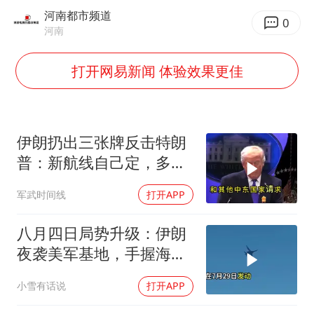
河南都市频道
0
国乒男单横滨冠军赛全军覆没
河南
38岁演员求职万岁山NPC成功
打开网易新闻 体验效果更佳
胡彦斌获《歌手2026》歌王
日本试射“战斧”导弹，国防部回应
胡彦斌韩磊 谁帮谁
伊朗扔出三张牌反击特朗
普：新航线自己定，多国
“今天得有40℃了吧 为啥还不预警”
保证不参战，海峡不回战
夯实基础开新局
军武时间线
打开APP
前状态
八月四日局势升级：伊朗
夜袭美军基地，手握海峡
筹码提出3000亿诉求
小雪有话说
打开APP