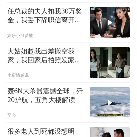
任总裁的夫人扣我30万奖
金，我丢下辞职信离开，
当晚她慌忙问：甲方只和
娱乐小可爱蛙
你签约
大姑姐趁我出差搬空我
家，我回家后拍照发家族
群里，她看到后崩溃了
小蜜情感说
轰6N大杀器震撼全球，歼
20护航，五角大楼解读
至今
很多老人到死都没想明