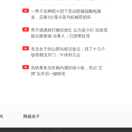
一男子在网吧小憩下意识蹬腿踹翻电脑
桌，店家3台显示器与机械臂损坏
男子偶遇路灯螺丝发红 以为是小灯 却发现
能点燃香烟 当事人：已报警处理
东北女子到山西玩错过饭点，找了十几个
饭馆都没开门：午休到几点
高铁乘务员车厢内遇吵闹小孩，亮出“王
牌”后开启一键静音
尚
网易亲子