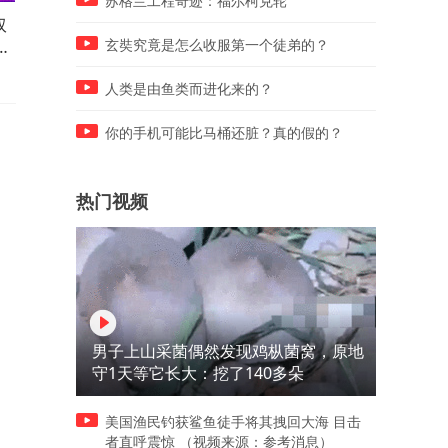
苏格兰工程奇迹：福尔柯克轮
双
文脉深处・探东城优质教育系
对外经济贸易大学附属中学
满
列探校——中央工艺美术学院
生艺术展亮相798艺术区
玄奘究竟是怎么收服第一个徒弟的？
附属中学
人类是由鱼类而进化来的？
你的手机可能比马桶还脏？真的假的？
热门视频
男子上山采菌偶然发现鸡枞菌窝，原地
守1天等它长大：挖了140多朵
美国渔民钓获鲨鱼徒手将其拽回大海 目击
者直呼震惊 （视频来源：参考消息）