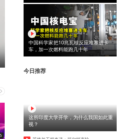
中国科学家把10兆瓦核反应堆塞进卡
车，加一次燃料能跑几十年
今日推荐
这所印度大学开学，为什么我国如此重
视？
5
13:52
02:44