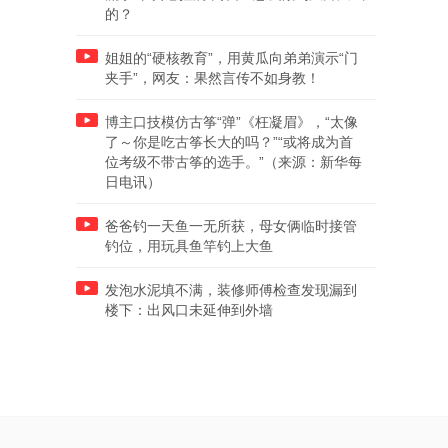
的？
姐姐的“硬核教育”，用黄瓜向弟弟演示“门
夹手”，网友：果然言传不如身教！
博主口技模仿古筝“弹”《枉凝眉》，“太像
了～你是吃古筝长大的吗？”“或将成为首
位考级不带古筝的选手。”（来源：新华每
日电讯）
爸爸钓一天鱼一无所获，母女俩临时接管
钓位，用玩具鱼竿钓上大鱼
发泡水泥填不满，装修师傅检查发现漏到
楼下：出风口未延伸到外墙