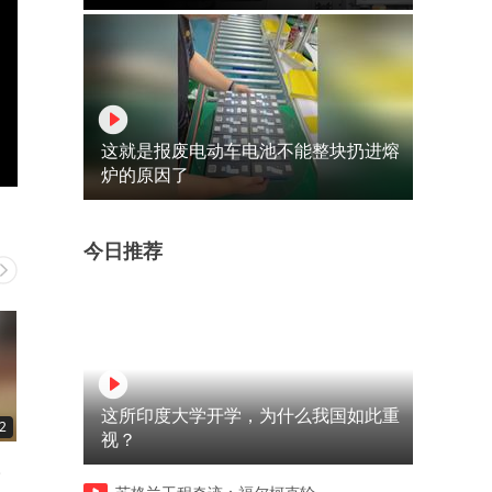
这就是报废电动车电池不能整块扔进熔
炉的原因了
今日推荐
这所印度大学开学，为什么我国如此重
2
00:36
00:47
视？
。
这一剪刀下去，我整个人
街边偶遇1块钱的红糖凉
都。。。
虾！！太太太好吃了