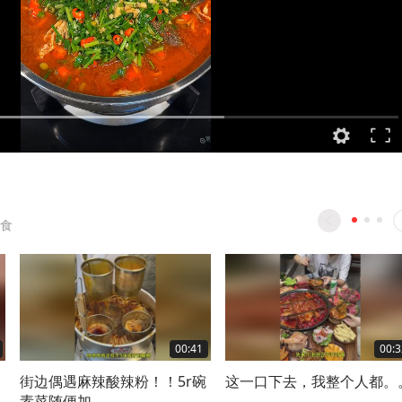
食
00:41
00:3
！
街边偶遇麻辣酸辣粉！！5r碗
这一口下去，我整个人都。
素菜随便加