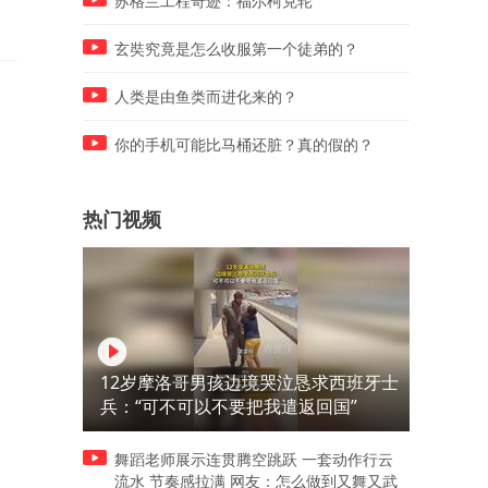
苏格兰工程奇迹：福尔柯克轮
玄奘究竟是怎么收服第一个徒弟的？
人类是由鱼类而进化来的？
你的手机可能比马桶还脏？真的假的？
热门视频
12岁摩洛哥男孩边境哭泣恳求西班牙士
兵：“可不可以不要把我遣返回国”
舞蹈老师展示连贯腾空跳跃 一套动作行云
流水 节奏感拉满 网友：怎么做到又舞又武