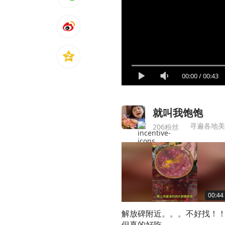
00:00
/
00:43
就叫我饱饱
寻遍各地美
206粉丝
00:44
解放碑附近。。。不好找！
但真的好吃