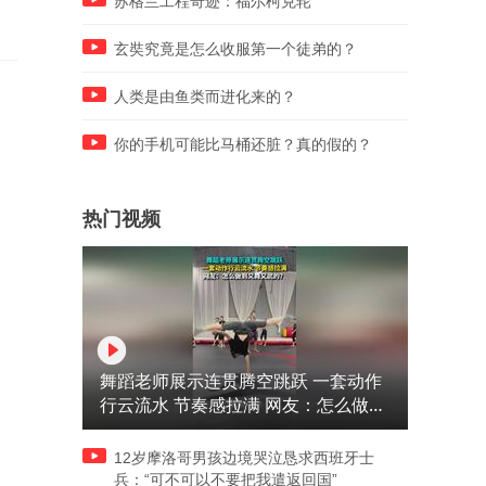
苏格兰工程奇迹：福尔柯克轮
玄奘究竟是怎么收服第一个徒弟的？
人类是由鱼类而进化来的？
你的手机可能比马桶还脏？真的假的？
热门视频
舞蹈老师展示连贯腾空跳跃 一套动作
行云流水 节奏感拉满 网友：怎么做到
又舞又武的？
12岁摩洛哥男孩边境哭泣恳求西班牙士
兵：“可不可以不要把我遣返回国”