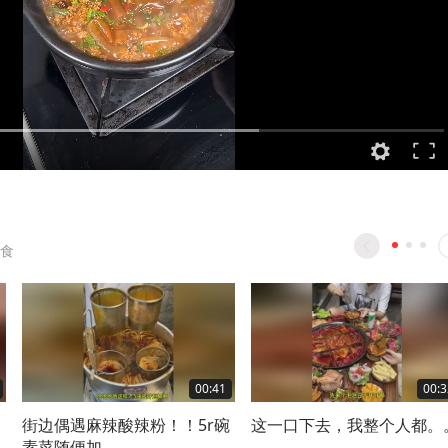
食
00:41
00:3
！
街边偶遇麻辣酸辣粉！！5r碗
这一口下去，我整个人都。
素菜随便加