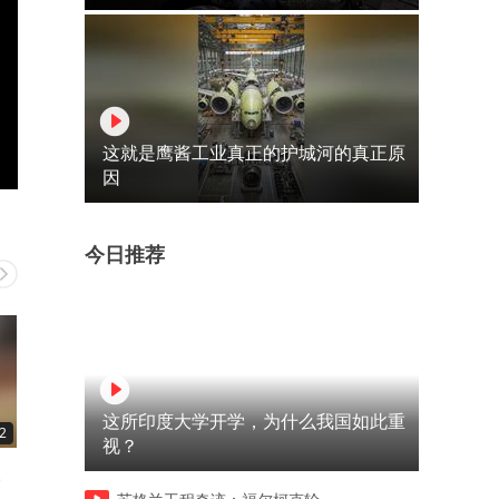
这就是鹰酱工业真正的护城河的真正原
因
今日推荐
这所印度大学开学，为什么我国如此重
2
00:36
00:47
视？
。
这一剪刀下去，我整个人
街边偶遇1块钱的红糖凉
都。。。
虾！！太太太好吃了