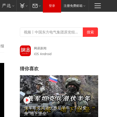
登录
注册免费邮箱
举报
网易新闻
iOS
Android
猜你喜欢
俄军坦克兵潜伏敌后半年，T-72变
身“地下堡垒”