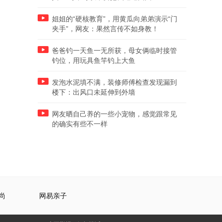
姐姐的“硬核教育”，用黄瓜向弟弟演示“门
夹手”，网友：果然言传不如身教！
爸爸钓一天鱼一无所获，母女俩临时接管
钓位，用玩具鱼竿钓上大鱼
发泡水泥填不满，装修师傅检查发现漏到
楼下：出风口未延伸到外墙
网友晒自己养的一些小宠物，感觉跟常见
的确实有些不一样
尚
网易亲子