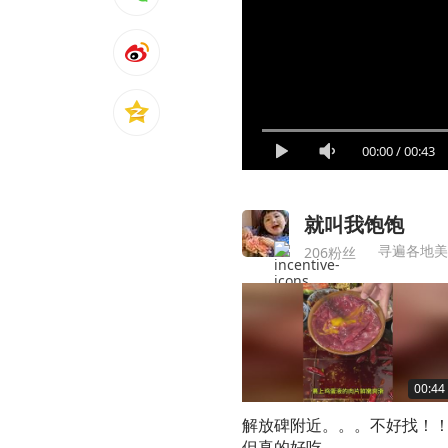
00:00
/
00:43
就叫我饱饱
寻遍各地美
206粉丝
00:44
解放碑附近。。。不好找！
但真的好吃