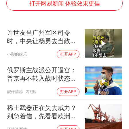
36岁男演员成景区NPC后人气爆棚
打开网易新闻 体验效果更佳
全民健身事业高质量发展
台当局重金为“台独”织“皇帝新衣”
许世友当广州军区司令
几元成本的AI广告导致千万市值蒸发
时，中央让杨勇去当政
乐享全民健身 共筑健康中国
委，杨勇说：我不想去
小影的娱乐
打开APP
俄罗斯主战派公开逼宫：
普京再不转入战时状态，
我们就自己动手
靓仔情感
2跟贴
打开APP
稀土武器正在失去威力？
别急着信，先看看欧洲军
工现在急成啥样了