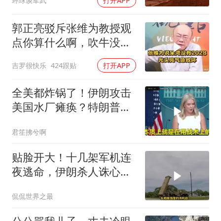
环球谈军武
打开APP
郭正亮驳斥张维为教授观
点你算什么啊，吹牛没
用！
吉罗很快乐
424跟贴
打开APP
全美都炸锅了！伊朗攻击
美国水厂瘫痪？特朗普却
先把锅甩给民主党
君笙拂兮啊
贴脸开大！十几架军机连
夜逃命，伊朗杀人诛心，
老底被当地人掀翻
侃侃世界之最