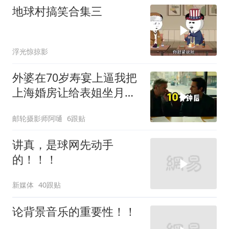
地球村搞笑合集三
浮光惊掠影
外婆在70岁寿宴上逼我把
上海婚房让给表姐坐月
子，我说行转问舅舅
邮轮摄影师阿嗵
6跟贴
讲真，是球网先动手
的！！！
新媒体
40跟贴
论背景音乐的重要性！！