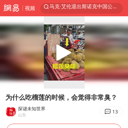
视频
新疆优化调整景区内自驾服务费
上四休三，但降薪1000元，你接受吗？
夏日经济乘“热”而上 消费市场向“新”而行
情侣平潭拍日出坠崖1死1伤
白海豚将正面袭击贯穿浙江
央视新主播李秋莹孙亚鹏亮相
酒店回应车内过夜被收150元
00:00
00:25
黄金牛市回来了吗
Play
Ent
full
为什么吃榴莲的时候，会觉得非常臭？
酒店花洒现排泄物住客索赔遭拒
杭州全市有序停课
探谜未知世界
13
山东
商场现钱学森巨幅海报 负责人回应