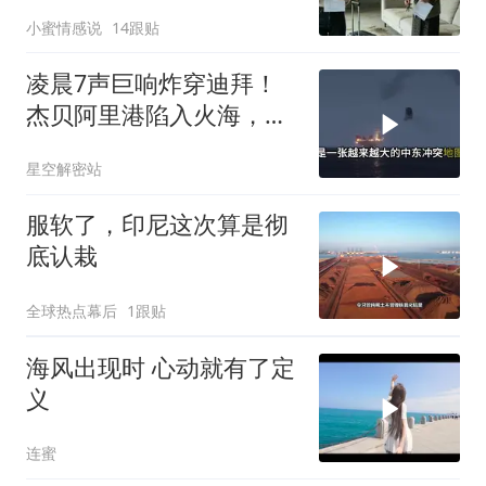
群里，她看到后崩溃了
小蜜情感说
14跟贴
凌晨7声巨响炸穿迪拜！
杰贝阿里港陷入火海，美
军弹药库告急让中东盟友
星空解密站
彻底心寒
服软了，印尼这次算是彻
底认栽
全球热点幕后
1跟贴
海风出现时 心动就有了定
义
连蜜