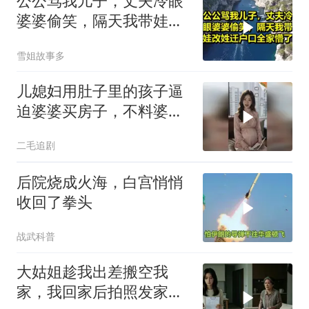
公公骂我儿子，丈夫冷眼
婆婆偷笑，隔天我带娃改
姓迁户口全家懵了！
雪姐故事多
儿媳妇用肚子里的孩子逼
迫婆婆买房子，不料婆婆
的做法绝了！
二毛追剧
后院烧成火海，白宫悄悄
收回了拳头
战武科普
大姑姐趁我出差搬空我
家，我回家后拍照发家族