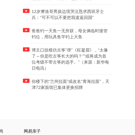
12岁摩洛哥男孩边境哭泣恳求西班牙士
兵：“可不可以不要把我遣返回国”
爸爸钓一天鱼一无所获，母女俩临时接管
钓位，用玩具鱼竿钓上大鱼
博主口技模仿古筝“弹”《枉凝眉》，“太像
了～你是吃古筝长大的吗？”“或将成为首
位考级不带古筝的选手。”（来源：新华每
日电讯）
你楼下的“兰州拉面”或改名“青海拉面”，天
津72家面馆已集体更换招牌
尚
网易亲子