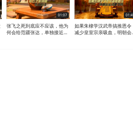
01:07
01:4
大
张飞之死到底应不应该，他为
如果朱棣学汉武帝搞推恩令
就
何会给范疆张达，单独接近自
减少皇室宗亲吸血，明朝会
己的机会
续更久吗