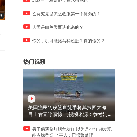
苏格兰工程奇迹：福尔柯克轮
玄奘究竟是怎么收服第一个徒弟的？
9
01:36
02:10
，
宋武帝刘裕那么强悍，洛阳长
凌烟阁二十四功臣，李靖为
人类是由鱼类而进化来的？
延
安都拿下来了，为何最后没能
么仅排第八，关键你要看前
一统天下
都是谁
你的手机可能比马桶还脏？真的假的？
热门视频
美国渔民钓获鲨鱼徒手将其拽回大海
目击者直呼震惊 （视频来源：参考消
息）
男子偶遇路灯螺丝发红 以为是小灯 却发现
能点燃香烟 当事人：已报警处理