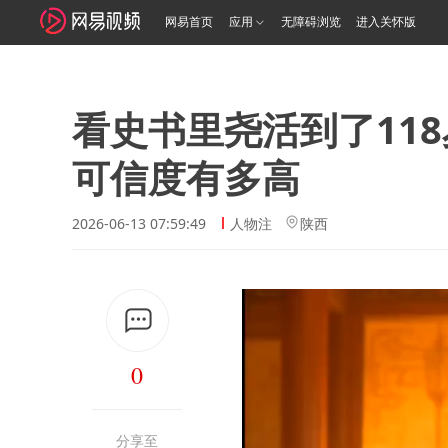
网易首页
应用
无障碍浏览
进入关怀版
看史书里尧活到了118
可信度有多高
2026-06-13 07:59:49
人物注
陕西
0
分享至