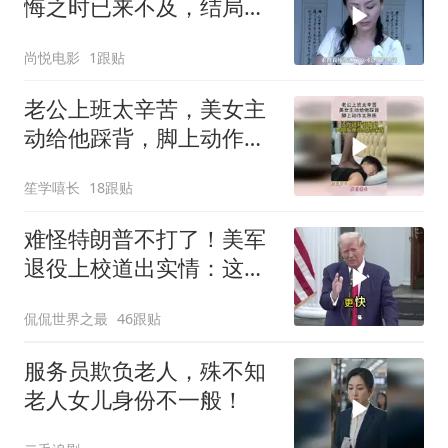
悔之时已来不及，结局令
人唏嘘不已
尚悦电影
1跟贴
老公上班太辛苦，美女主
动给他踩背，脚上动作太
熟练！
笙学嘻长
18跟贴
难怪特朗普不打了！美军
退役上校道出实情：这场
仗美国已经输了
侃侃世界之最
46跟贴
服务员欺负老人，殊不知
老人女儿身份不一般！