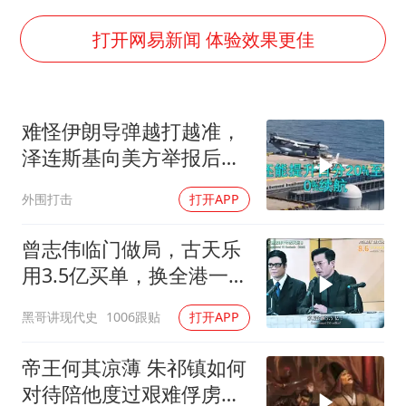
宇树科技中一签需缴款7.54万元
国防部：坚决反制任何闹海挑衅图谋
打开网易新闻 体验效果更佳
江苏发布台风蓝色预警
两名乘客在飞机上因调节座椅起冲突
难怪伊朗导弹越打越准，
台湾海峡南口北上船舶实施交通管制
泽连斯基向美方举报后，
夯实基础开新局
特朗普宣布不打了
外围打击
打开APP
曾志伟临门做局，古天乐
用3.5亿买单，换全港一声
佩服！
黑哥讲现代史
1006跟贴
打开APP
帝王何其凉薄 朱祁镇如何
对待陪他度过艰难俘虏生