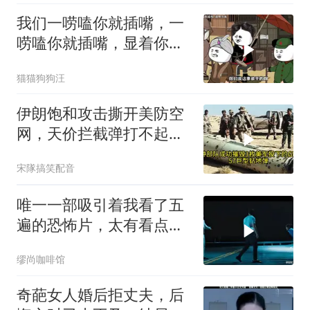
我们一唠嗑你就插嘴，一
唠嗑你就插嘴，显着你
了？
猫猫狗狗汪
伊朗饱和攻击撕开美防空
网，天价拦截弹打不起，
美式反导神话破灭
宋隊搞笑配音
唯一一部吸引着我看了五
遍的恐怖片，太有看点
了，爽到极致
缪尚咖啡馆
奇葩女人婚后拒丈夫，后