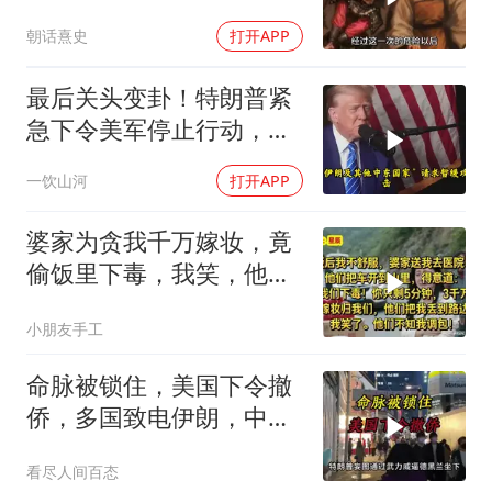
涯的袁彬
朝话熹史
打开APP
最后关头变卦！特朗普紧
急下令美军停止行动，他
认清了残酷的现实！
一饮山河
打开APP
婆家为贪我千万嫁妆，竟
偷饭里下毒，我笑，他们
却不知我调包！
小朋友手工
命脉被锁住，美国下令撤
侨，多国致电伊朗，中国
两大判断全部成真
看尽人间百态