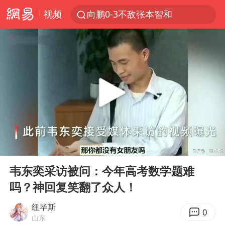
视频
向鹏0-3不敌张本智和
我国货物贸易进出口超30万亿元
曝韩国足协为外籍裁判员安排色情招待
台风白海豚加强
佛山通报笔试前13被淘汰后5名进体检
“新疆阿勒泰八月能滑雪”不实
广东雷州通报特教老师招聘违规事件
00:00
12:37
陈幸同晋级WTT横滨冠军赛8强
Play
Ent
full
泰国枪击案凶手先杀祖父母后行凶
韦东奕采访被问：今年高考数学题难
吗？神回复笑翻了众人！
“立秋的第一杯奶茶”又爆单了
超颖电子拟投资20.86亿建设新项目
纽毕斯
0
山东