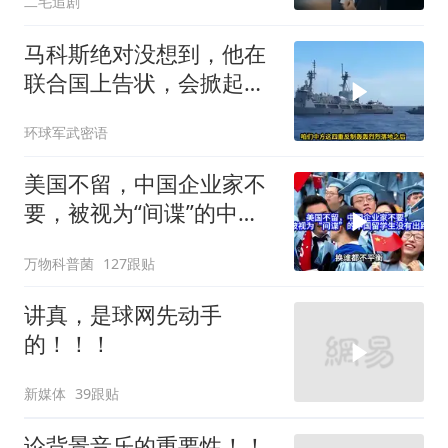
二毛追剧
马科斯绝对没想到，他在
联合国上告状，会掀起中
方的4重反制
环球军武密语
美国不留，中国企业家不
要，被视为“间谍”的中国
留学生没有出路
万物科普菌
127跟贴
讲真，是球网先动手
的！！！
新媒体
39跟贴
论背景音乐的重要性！！