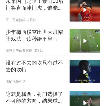
未来国门之争！泰山00后
门将直面津门虎，谁能一
战成名？
王二哥老搞笑
2跟贴
少年梅西横空出世大眼帽
子戏法，读秒绝平皇马
老皢尾声体育解说
5跟贴
没有过不去的坎只有过不
去的坎特
薛艳艳爱生活
这就是梅西，射门选择了
不可能的方向，结果球进