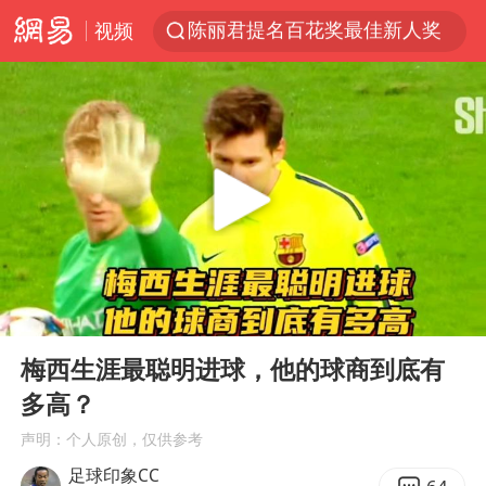
视频
浙江省甬江发生2026年第1号洪水
白海豚对华东华北影响会大于巴威
南航回应深圳飞无锡航班起飞时遭雷击
独闯南太行的失联女生最后轨迹已确认
《披荆斩棘2026》阵容官宣
于东来回应胖东来近25年老店年底关闭
肖国栋晋级 特鲁姆普爆冷出局
00:00
01:14
BLG经理辟谣Bin离队
Play
Ent
full
哈马斯称坚持加沙停火协议路线图
梅西生涯最聪明进球，他的球商到底有
多高？
香港刷新1884年以来最高气温纪录
声明：个人原创，仅供参考
以军士兵把枪口对准中国记者
足球印象CC