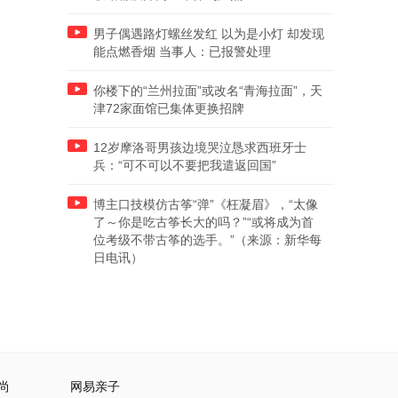
男子偶遇路灯螺丝发红 以为是小灯 却发现
能点燃香烟 当事人：已报警处理
你楼下的“兰州拉面”或改名“青海拉面”，天
津72家面馆已集体更换招牌
12岁摩洛哥男孩边境哭泣恳求西班牙士
兵：“可不可以不要把我遣返回国”
博主口技模仿古筝“弹”《枉凝眉》，“太像
了～你是吃古筝长大的吗？”“或将成为首
位考级不带古筝的选手。”（来源：新华每
日电讯）
尚
网易亲子