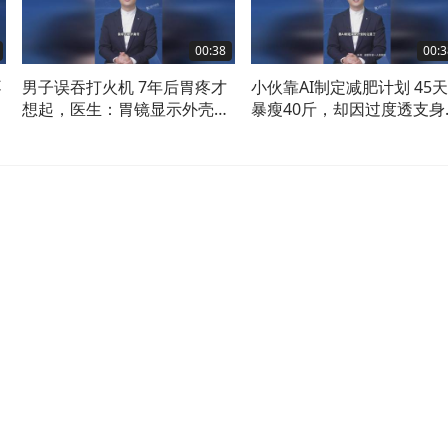
00:38
00:3
不
男子误吞打火机 7年后胃疼才
小伙靠AI制定减肥计划 45天
想起，医生：胃镜显示外壳已
暴瘦40斤，却因过度透支身
被严重腐蚀老化#打火机 #胃
引发重症住进ICU，医生：
镜
加班熬夜就别高强度锻炼 #
肥 #ai #锻炼