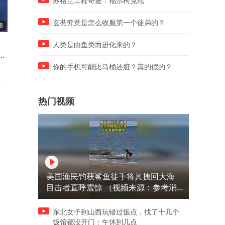
苏格兰工程奇迹：福尔柯克轮
玄奘究竟是怎么收服第一个徒弟的？
8
00:30
00:34
女子吃酒席时意外发现秋葵黏
8月7日周五立秋！燥气变重
人类是由鱼类而进化来的？
体
液去污奇效，效果惊人！网友
老中医宋兆普提醒一定要管
常
年度最佳“发现”
嘴“多吃酸味的食物尤其是雪
你的手机可能比马桶还脏？真的假的？
减
梨”
热门视频
美国渔民钓获鲨鱼徒手将其拽回大海
目击者直呼震惊 （视频来源：参考消
息）
东北女子到山西玩错过饭点，找了十几个
饭馆都没开门：午休到几点