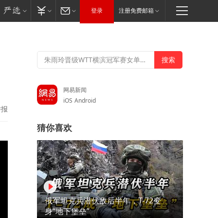
登录
注册免费邮箱
网易新闻
iOS
Android
举报
猜你喜欢
俄军坦克兵潜伏敌后半年，T-72变
身“地下堡垒”