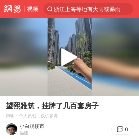
视频
浙江上海等地有大雨或暴雨
光影经济撬动暑期消费新蓝海
《欢迎来龙餐馆》口碑
情侣福建平潭拍日出时坠崖
西湖突现狂风暴雨 游客瞬间被浇透
“不怕六爷挂得多 就怕六爷挂一颗”
视频丨中国东方电气集团原党组副书记、董事宋致远被查
00:00
00:14
杭州全市有序停课
Play
Ent
full
直击东北超：哈尔滨vs通辽
望熙雅筑，挂牌了几百套房子
香港宏福苑火灾或由烟头引起
声明：个人原创，仅供参考
小白观楼市
白海豚将正面袭击贯穿浙江
0
福建