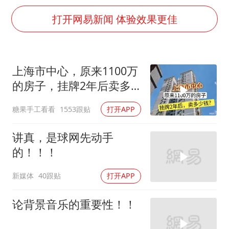
36岁男演员成景区NPC后人气爆棚
打开网易新闻 体验效果更佳
郑丽文：台湾从来没有“独立”过
几元成本的AI广告导致千万市值蒸发
浙江台州《告全体市民书》
上海市中心，原来1100万
酒店回应车内过夜被收150元
的房子，挂牌2年后卖多
上半年国内手机销量TOP30出炉
少钱？
糖果手工看看
1553跟贴
打开APP
梁家辉百花奖演讲落泪
讲真，是球网先动手
人民的健康、体质、幸福一脉相承
的！！！
新媒体
40跟贴
打开APP
论背景音乐的重要性！！