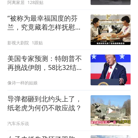
阿离家居
128跟贴
“被称为最幸福国度的芬
兰，究竟藏着怎样抚慰人
心的烟火气
影视大剧院
1跟贴
美国专家预测：特朗普不
再挑战伊朗，58比32结果
已定
像诗一样的姑娘
导弹都砸到北约头上了，
纸老虎为何仍不敢应战？
汽车乐乐说