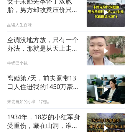
女子未婚先孕怀了双胞
胎，男方却故意压价只给
2万8彩礼
品读人生百味
空调没地方放，只有一个
办法，那就是从天上走，
老师傅一招拿下
牛锅巴小钒
离婚第7天，前夫竟带13
口人住进我的1450万豪
宅，一开门全傻眼
来去自如的小章
1跟贴
1934年，18岁的小红军身
受重伤，藏在山洞，谁料