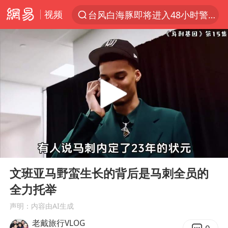
台风白海豚即将进入48小时警戒线
视频
聚“绿”成势，结构转型活力足
80后女柜员逆袭成4200亿银行副行长
郑国霖回应去景区上班被保安拦下
金饰克价大幅跳涨
台风白海豚可能在浙闽沿海登陆
多地要求领导干部带头休假
24小时不关空调 电费会更低吗
00:00
03:28
Play
Ent
龚宝冬烈士安葬仪式举行
full
文班亚马野蛮生长的背后是马刺全员的
女子利用漏洞0元买了3千台电器
全力托举
浙江舟山21条水上客运航线停航
声明：内容由AI生成
今年4位周星驰电影配角去世
老戴旅行VLOG