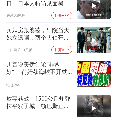
日，日本人特访见面就喊
首长好
关系大解密
打开APP
卖婚房救婆婆，出院当天
她立遗嘱，两个大伯哥傻
眼
一口娱乐
1跟贴
打开APP
川普说美伊讨论“非常
好”， 荷姆茲海峽不开就
出重拳｜帅化民.孙大千.
蛙哇WW
谢寒冰｜辣晚报20260805
放弃巷战！1500公斤炸弹
抹平双子城，顿巴斯正变
成一场拆城游戏