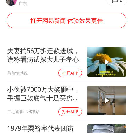
0
广东
号召领导带头休假 是大家不想休吗
中国五箭齐发反制美国
打开网易新闻 体验效果更佳
律师称“梅姨”若满75岁或不适用死刑
《歌手》歌王之战帮唱嘉宾官宣
夫妻揣56万拆迁款进城，
要给全体职工“应休尽休”的底气
谎称看病试探大儿子孝心
空调发明出来竟然不是为了给人降温
苗苗情感说
打开APP
中国经济展现强大韧性和活力
小伙被7000万大奖砸中，
手握巨款底气十足买房不
问价！
二毛追剧
24跟贴
打开APP
1979年粟裕率代表团访