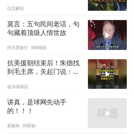
被民团头目发现
仅仅解说
莫言：五句民间老话，句
句藏着顶级人情世故
阿天爱旅行
569跟贴
抗美援朝结束后！朱德找
到毛主席，关起门说：我
们该清理门户了
娱乐喵喵说
讲真，是球网先动手
的！！！
新媒体
39跟贴