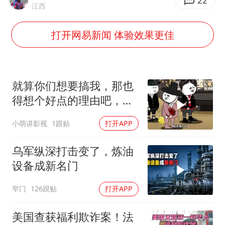
我国外贸延续良好增长态势
22
江西
广东雷州通报特教老师招聘违规事件
打开网易新闻 体验效果更佳
两名乘客在飞机上因调节座椅起冲突
国防部：中国军队坚决反制任何闹海挑衅图谋
女儿为争财产堵门阻挠父亲出殡
就算你们想要搞我，那也
今日立秋你咬秋了吗
得想个好点的理由吧，这
这...他不成立啊
夯实基础开新局
小萌讲影视
1跟贴
打开APP
乌军纵深打击变了，炼油
设备成新名门
窄门
126跟贴
打开APP
美国查获福利欺诈案！法