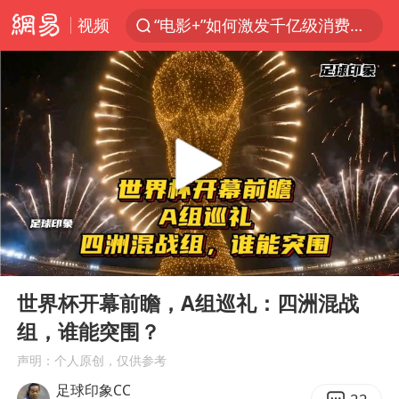
视频
“电影+”如何激发千亿级消费新活力？
东航新规：提前14天可免费退改签
日本试射“战斧”导弹，国防部回应
台风白海豚中心风力增强
向鹏0-3不敌张本智和
四川宜宾高县4.9级地震致1死
百花奖开幕式
00:00
05:00
“新疆阿勒泰八月能滑雪”不实
Play
Ent
full
刘国正说向鹏打得很窝囊
世界杯开幕前瞻，A组巡礼：四洲混战
组，谁能突围？
陈幸同晋级WTT横滨冠军赛8强
声明：个人原创，仅供参考
宇树科技中一签需缴款7.54万元
足球印象CC