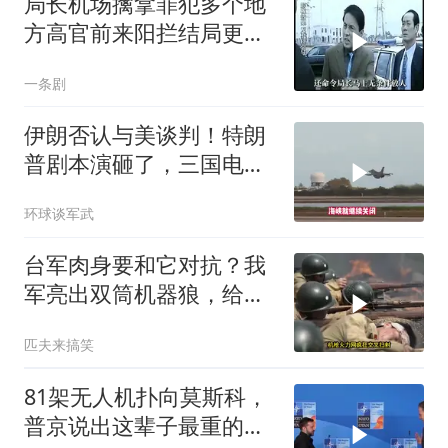
局长机场擒拿罪犯多个地
方高官前来阳拦结局更引
出惊天警匪大战
一条剧
伊朗否认与美谈判！特朗
普剧本演砸了，三国电话
打爆德黑兰表忠心
环球谈军武
台军肉身要和它对抗？我
军亮出双筒机器狼，给登
陆步兵扫清通道
匹夫来搞笑
81架无人机扑向莫斯科，
普京说出这辈子最重的一