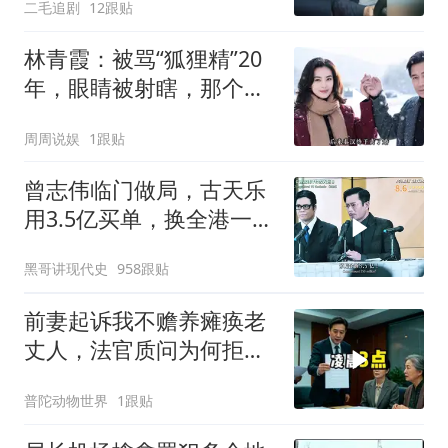
二毛追剧
12跟贴
林青霞：被骂“狐狸精”20
年，眼睛被射瞎，那个男
人只问了一句“谁来出机票
周周说娱
1跟贴
钱？”
曾志伟临门做局，古天乐
用3.5亿买单，换全港一声
佩服！
黑哥讲现代史
958跟贴
前妻起诉我不赡养瘫痪老
丈人，法官质问为何拒不
履行赡养义务
普陀动物世界
1跟贴