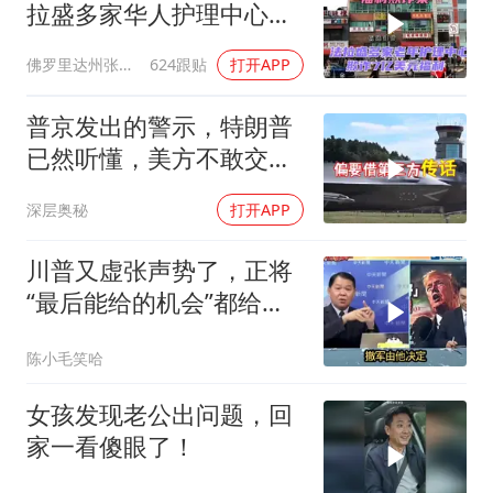
拉盛多家华人护理中心欺
诈7亿美元福利！
佛罗里达州张司令
624跟贴
打开APP
普京发出的警示，特朗普
已然听懂，美方不敢交出
乌方最需之物
深层奥秘
打开APP
川普又虚张声势了，正将
“最后能给的机会”都给伊
朗！台媒点评
陈小毛笑哈
女孩发现老公出问题，回
家一看傻眼了！