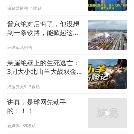
句话
猪猪爱影视
1跟贴
普京绝对后悔了，他没想
到一条铁路，能掀起这么
大的风浪，中亚格局彻底
环球军武密语
改写
悬崖绝壁上的生死逃亡：
3周大小北山羊大战双金
雕
鸿运齐天9
3跟贴
讲真，是球网先动手
的！！！
新媒体
39跟贴