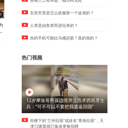
苏格兰工程奇迹：福尔柯克轮
玄奘究竟是怎么收服第一个徒弟的？
7
01:49
01:36
为
如果朱棣学汉武帝搞推恩令，
宋武帝刘裕那么强悍，洛阳
人类是由鱼类而进化来的？
自
减少皇室宗亲吸血，明朝会延
安都拿下来了，为何最后没
续更久吗
一统天下
你的手机可能比马桶还脏？真的假的？
热门视频
12岁摩洛哥男孩边境哭泣恳求西班牙士
兵：“可不可以不要把我遣返回国”
你楼下的“兰州拉面”或改名“青海拉面”，天
津72家面馆已集体更换招牌