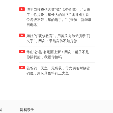
博主口技模仿古筝“弹”《枉凝眉》，“太像
了～你是吃古筝长大的吗？”“或将成为首
位考级不带古筝的选手。”（来源：新华每
日电讯）
姐姐的“硬核教育”，用黄瓜向弟弟演示“门
夹手”，网友：果然言传不如身教！
华山论“毽”名场面上新！网友：毽子不是
你踢我捡，我踢你捡吗
爸爸钓一天鱼一无所获，母女俩临时接管
钓位，用玩具鱼竿钓上大鱼
尚
网易亲子