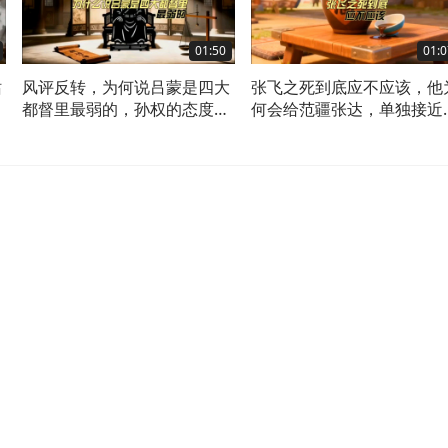
01:50
01:0
站
风评反转，为何说吕蒙是四大
张飞之死到底应不应该，他
中
都督里最弱的，孙权的态度就
何会给范疆张达，单独接近
能看出来
己的机会