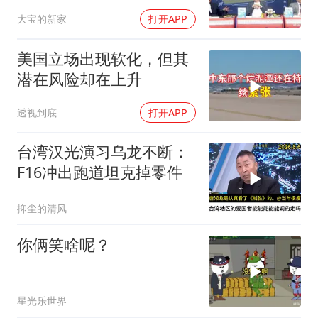
大宝的新家
打开APP
美国立场出现软化，但其
潜在风险却在上升
透视到底
打开APP
台湾汉光演习乌龙不断：
F16冲出跑道坦克掉零件
抑尘的清风
你俩笑啥呢？
星光乐世界