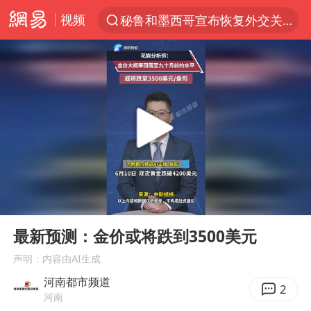
视频
秘鲁和墨西哥宣布恢复外交关系
“电影+”如何激发千亿级消费新活力？
泉州市委书记张毅恭被查
沙特土耳其巴基斯坦签署共同防务协议
河南将重点打击十类新型黑恶犯罪
老中医：立秋后养心是关键
中医教你一招提升气血
00:00
00:12
U17国足三连胜晋级明日之星半决赛
Play
Ent
full
四川宜宾市高县4.9级地震致1人死亡
最新预测：金价或将跌到3500美元
全球首个长时储能一体化产业园量产
声明：内容由AI生成
河南都市频道
中巨芯：上半年归母净利润1405.77万元
2
河南