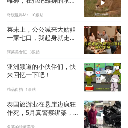
雌狮，在拒绝雄狮的求偶
时，竟然被用饥饿来报复
奇观世界Mr
10跟贴
菜未上，公公喊来大姑姐
一家七口，我起身就走，
他怒喊：一万三谁付？
阿莱美食汇
3跟贴
亚洲频道的小伙伴们，快
来回忆一下吧！
精品街拍
1跟贴
泰国旅游业在悬崖边疯狂
作死，5月真警察绑架，7
月假警察杀人
角落的隐藏美景