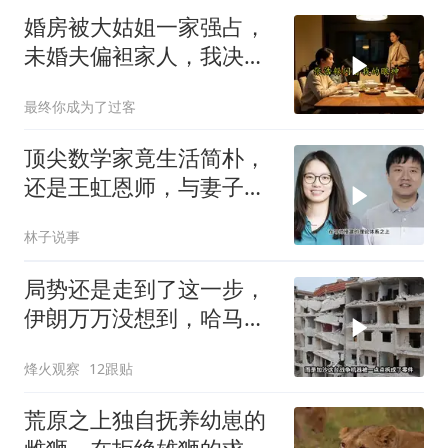
婚房被大姑姐一家强占，
未婚夫偏袒家人，我决断
反击
最终你成为了过客
顶尖数学家竟生活简朴，
还是王虹恩师，与妻子合
照慈眉善目
林子说事
局势还是走到了这一步，
伊朗万万没想到，哈马斯
居然跪在了黎明前
烽火观察
12跟贴
荒原之上独自抚养幼崽的