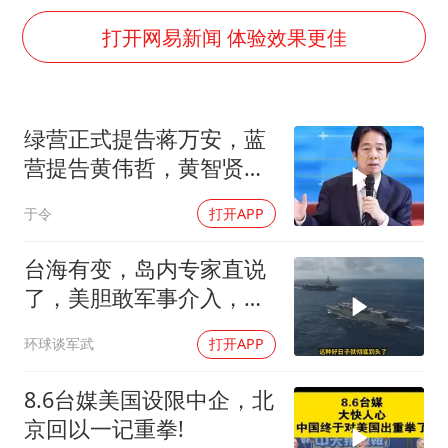
“今天得有40℃了吧 为啥还不预警”
打开网易新闻 体验效果更佳
欧阳娜娜窦靖童好搭
中国女篮70-67险胜尼日利亚女篮
国防部：坚决反制任何闹海挑衅图谋
绿营正式提告蒋万安，蓝
“新疆阿勒泰八月能滑雪”不实
营提告黄伟哲，黄智贤不
日本试射“战斧”导弹，国防部回应
装了？
于令
打开APP
胡彦斌韩磊 谁帮谁
台海有变，岛内专家直说
夯实基础开新局
了，美胆敢军事介入，战
场将推到美家门口
环球谈军武
打开APP
8.6台媒美国设限中企，北
京回以一记重拳!