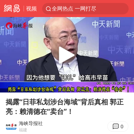
视频
全网热点 一网打尽
00:00
00:49
Play
Ent
full
揭露“日菲私划涉台海域”背后真相 郭正
亮：赖清德在“卖台”！
海峡导报社
0
福建