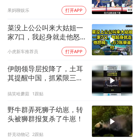
果妈聊娱乐
打开APP
菜没上公公叫来大姑姐一
家7口，我起身就走他怒
喊：1万3账单谁付
小虎新车推荐员
打开APP
伊朗领导层投降了，土耳
其提醒中国，抓紧限三国
结盟！
搞笑哈蘑菇
1跟贴
野牛群弄死狮子幼崽，转
头被狮群报复杀了牛崽！
舒克动物记
2跟贴