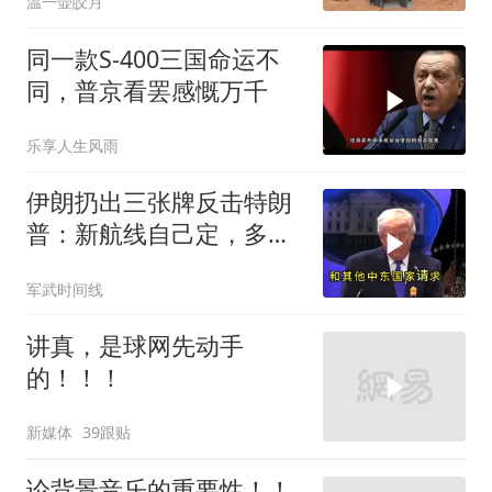
温一壶皎月
同一款S-400三国命运不
同，普京看罢感慨万千
乐享人生风雨
伊朗扔出三张牌反击特朗
普：新航线自己定，多国
保证不参战，海峡不回战
军武时间线
前状态
讲真，是球网先动手
的！！！
新媒体
39跟贴
论背景音乐的重要性！！