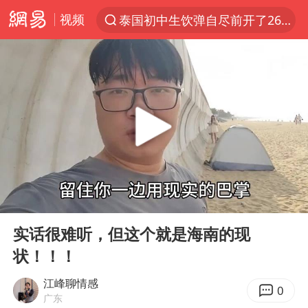
视频
泰国初中生饮弹自尽前开了26枪
“电影+”如何激发千亿级消费新活力？
预计“白海豚”明晚将在浙江舟山到福建福鼎一带沿海登陆
实时追踪台风白海豚
用AI造出新病毒意味着什么
美股创4月份以来最大单周涨幅
云南一地过火把节意外灼伤16人
00:00
02:38
俄黑客称掌握北约直接参与袭俄证据
Play
Ent
full
泰国校园枪击事件已致8死30余伤
实话很难听，但这个就是海南的现
状！！！
王虹邓煜的同学获统计学界诺贝尔奖
“东北超”哈尔滨主场收官战小贴士
江峰聊情感
0
广东