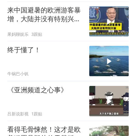
来中国避暑的欧洲游客暴
增，大陆并没有特别兴
奋！介文汲
果妈聊娱乐
3跟贴
终于懂了！
牛锅巴小钒
《亚洲频道之心事》
吕新说影视
1跟贴
看得毛骨悚然！这才是欧