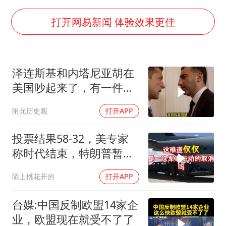
微信新功能：你可以“撤回”你的撤回
福建省泉州市委书记张毅恭接受纪律审查和监察调查
打开网易新闻 体验效果更佳
2名小孩玩手机低头幅度近乎折叠
四川宜宾地震网友称睡觉被摇醒
泽连斯基和内塔尼亚胡在
胡彦斌获《歌手2026》歌王
美国吵起来了，有一件事
老人离世案亲属质疑记录仪
让他俩都很愤怒
附允历史观
打开APP
38岁演员求职万岁山NPC成功
夯实基础开新局
投票结果58-32，美专家
称时代结束，特朗普暂不
攻伊朗
陌上桃花开的
打开APP
台媒:中国反制欧盟14家企
业，欧盟现在就受不了了