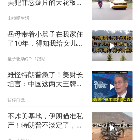
美犯罪悬疑片的天花板，
没有之一！
山楂唠生活
岳母带着小舅子在我家住
了10年，得知我给女儿买
车后，小舅子突
量子驱动QD
1跟贴
难怪特朗普急了！美财长
坦言：中国这两大王牌，
彻底锁死美国咽喉
暂停白昼
不炸美基地，伊朗瞄准私
产！特朗普不淡定了，被
死死捏住七寸