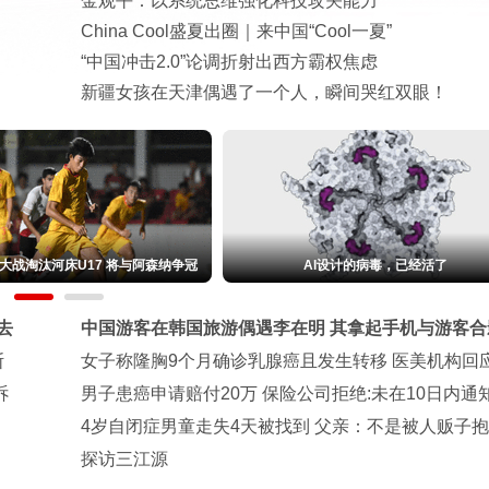
金观平：以系统思维强化科技攻关能力
China Cool盛夏出圈｜来中国“Cool一夏”
“中国冲击2.0”论调折射出西方霸权焦虑
新疆女孩在天津偶遇了一个人，瞬间哭红双眼！
首秀 传祺开始进攻方盒子越野
伊朗媒体发布“被击落美以战机残骸”画
去
中国游客在韩国旅游偶遇李在明 其拿起手机与游客合
斯
女子称隆胸9个月确诊乳腺癌且发生转移 医美机构回
诉
男子患癌申请赔付20万 保险公司拒绝:未在10日内通
4岁自闭症男童走失4天被找到 父亲：不是被人贩子
探访三江源