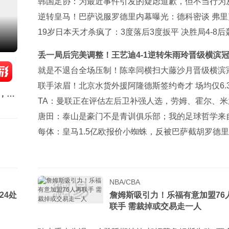
能全上榜
韩国足协：为最近事件引发的疑虑道歉，但不当行为
发生
逆转皇马！巴萨说服罗德里内幕曝光：德科密谈 弗里
次打电话
19岁日本天才杀疯了：3度落后3度扳平 决胜局4-8后轰
逆转进4强
丢一局后完美调整！王艺迪4-1逆转朱雨玲晋级横滨
四强！
就是不退台全场压制！陈幸同横扫大藤沙月晋级横滨
赛四强！
联手浓眉！北京水货外援阿隆德斯签约奇才 场均仅6.
，
别CBA
TA：曼联正在评估左后卫补强人选，劳姆、霍尔、米
在列
唐田：泰山是豪门不是青训俱乐部；我的足球哲学来
子兵法
每体：皇马1.5亿欧报价小蜘蛛，反被巴萨截胡罗德里
NBA/CBA
24处
詹姆斯吸引力！乐福有意加盟76
联手 需裁掉或交易走一人