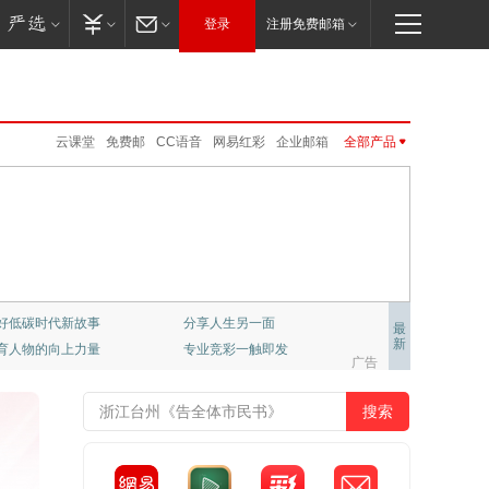
登录
注册免费邮箱
云课堂
免费邮
CC语音
网易红彩
企业邮箱
全部产品
网易味央
网易亲时光
卡搭编程
云音乐
网易云游戏
网易游戏
UU远程
大神社区
MuMu模拟器Pro
新闻客户端
网易红彩
公开课
伏羲
公开课
邮箱大师
VIP邮箱
严选
新闻客户端
免费邮
VIP邮箱
企业邮箱
邮箱大师
UU加速器
LOFTER
公正邮
严选
公正邮
云课堂
CC语音
LOFTER
UU加速器
UU远程
网易亲时光
伏羲
云音乐
大神社区
网易云游戏
千千壁纸
级学府：哈佛大学课程
置业推荐
最
新
彩，只做专业预测
网易非虚构写作平台
梦幻西游
大话2
梦幻西游手游
阴阳师
广告
倩女幽魂手游
大话西游3
新倩女幽魂
大唐无双
率士之滨
哈利波特.魔法觉醒
天下手游
明日之后
逆水寒
永劫无间
一梦江湖
第五人格