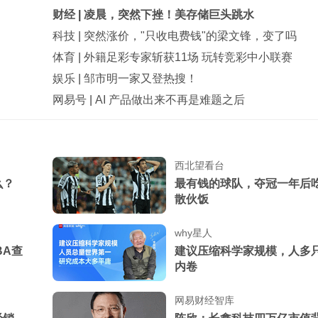
财经
|
凌晨，突然下挫！美存储巨头跳水
科技
|
突然涨价，"只收电费钱"的梁文锋，变了吗
体育
|
外籍足彩专家斩获11场 玩转竞彩中小联赛
娱乐
|
邹市明一家又登热搜！
网易号
|
AI 产品做出来不再是难题之后
西北望看台
么？
最有钱的球队，夺冠一年后
散伙饭
why星人
BA查
建议压缩科学家规模，人多
内卷
网易财经智库