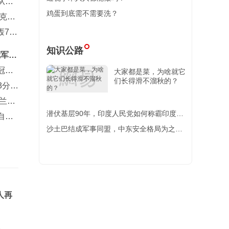
从未
鸡蛋到底需不需要洗？
克多
7-0
知识公路
冠军赛
冠军
大家都是菜，为啥就它
们长得滑不溜秋的？
3分告
兰达
潜伏基层90年，印度人民党如何称霸印度政
自孙
坛？【百国千城】
沙土巴结成军事同盟，中东安全格局为之一
变，美国面对一把“双刃
人再