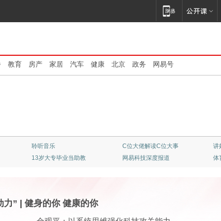
播
教育
房产
家居
汽车
健康
北京
政务
网易号
清华大学：大师云集
不止是看客
顶
专业竞彩一触即发
《我的爸爸是条龙》
红
动力”
|
健身的你 健康的你