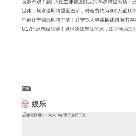
英超奇观！豪门3任主帅都没能见到26岁球星出场：
缺达15个月
世体：坎塞洛即将重返巴萨，转会费约为800万至100
欧元
中超辽宁德比即将打响！辽宁铁人申请换裁判 称其存
判
U17国足晋级决赛！点球决战淘汰河床，江宇涵两次
点，再战阿森纳
广告
娱乐