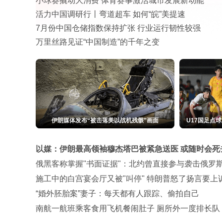
小球赛撬动大消费 体育赛事激活城市发展新动能
活力中国调研行丨弯道超车 如何“皖”美提速
7月份中国仓储指数保持扩张 行业运行韧性较强
万里丝路见证“中国制造”的千年之变
刘浩存一席红裙 乌黑长发如瀑布垂下
越7全球
以媒：伊朗最高领袖穆杰塔巴被紧急送医 或随时会死
俄黑客称掌握"书面证据"：北约曾直接参与袭击俄罗
施工中的白宫宴会厅又被"叫停" 特朗普怒了扬言要上
“婚外胚胎案”妻子：每天都有人跟踪、偷拍自己
南航一航班乘客食用飞机餐闹肚子 厕所外一度排长队