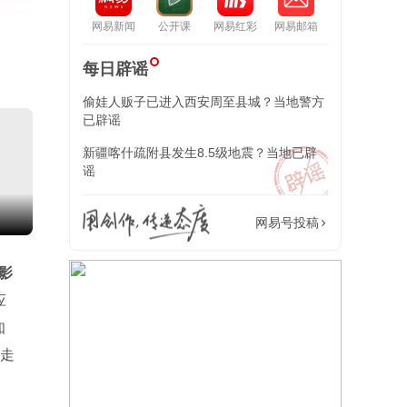
网易新闻
公开课
网易红彩
网易邮箱
每日辟谣
偷娃人贩子已进入西安周至县城？当地警方
已辟谣
新疆喀什疏附县发生8.5级地震？当地已辟
谣
面
网易号投稿
影
应
知
抱走