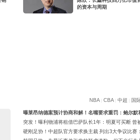
经销
陈欣：长鑫科技四万亿市值
的资本与周期
NBA
CBA
中超
国
|
|
|
曝莱昂纳德案预计协商和解！名嘴要求重罚：鲍尔默
卡都该禁赛一年
突发！曝利物浦将租借巴萨队长1年：明夏可买断 曾
出心理问题
硬刚足协！中超队官方要求换主裁 列出3大争议比赛