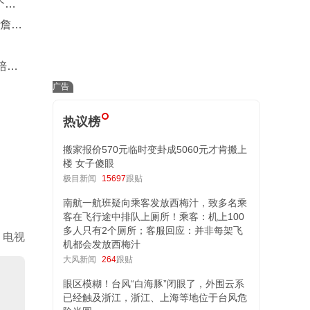
个月
比詹姆
培养
热议榜
搬家报价570元临时变卦成5060元才肯搬上
楼 女子傻眼
极目新闻
15697
跟贴
南航一航班疑向乘客发放西梅汁，致多名乘
客在飞行途中排队上厕所！乘客：机上100
多人只有2个厕所；客服回应：并非每架飞
电视
机都会发放西梅汁
大风新闻
264
跟贴
眼区模糊！台风“白海豚”闭眼了，外围云系
已经触及浙江，浙江、上海等地位于台风危