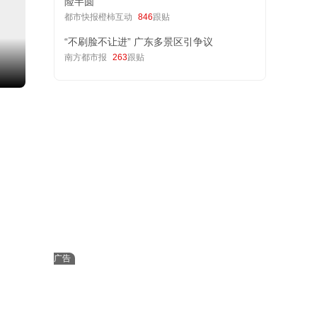
险半圆
都市快报橙柿互动
846
跟贴
“不刷脸不让进” 广东多景区引争议
南方都市报
263
跟贴