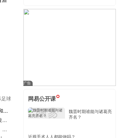
背后
网易公开课
际足球
和小
魏晋时期谁能与诸葛亮
齐名？
被查
：鲁
近视手术人人都能做吗？