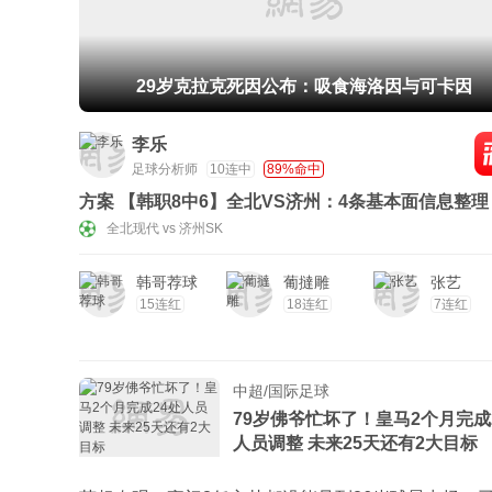
29岁克拉克死因公布：吸食海洛因与可卡因
李乐
足球分析师
10连中
89%命中
方案 【韩职8中6】全北VS济州：4条基本面信息整理
568字文稿简析
全北现代 vs 济州SK
韩哥荐球
葡撻雕
张艺
15连红
18连红
7连红
中超/国际足球
79岁佛爷忙坏了！皇马2个月完成
人员调整 未来25天还有2大目标