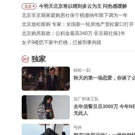
今明天北京将以晴到多云为主 闷热感缓解
北京
北京非京籍家庭购房社保个税缴纳年限下调为一年
北京放松限购 专家：全国新一轮房地产宽松窗口打开
北京购房新政：公积金最高340万 非京籍社保1年
女子9楼扔下家中烂桃，已被刑事拘留
独家
轻松一刻
秋天的第一场恋爱，你谈了
后厂村体工队
去年信誓旦旦3000万 今年N
无此人
号外