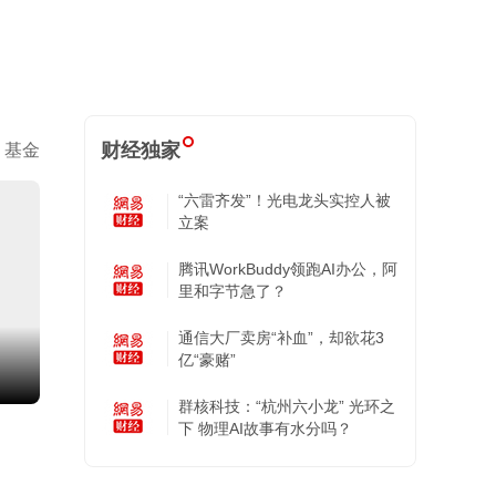
财经独家
基金
“六雷齐发”！光电龙头实控人被
立案
腾讯WorkBuddy领跑AI办公，阿
里和字节急了？
通信大厂卖房“补血”，却欲花3
亿“豪赌”
群核科技：“杭州六小龙” 光环之
下 物理AI故事有水分吗？