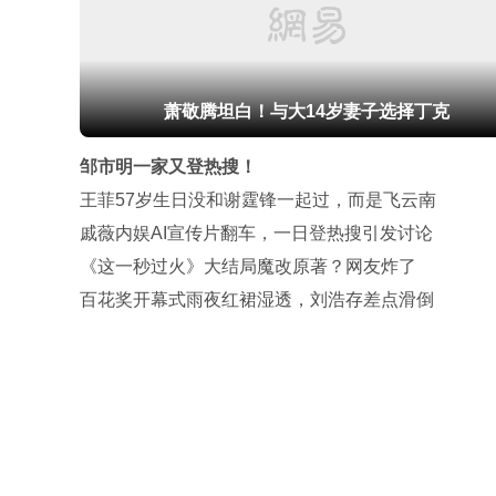
萧敬腾坦白！与大14岁妻子选择丁克
邹市明一家又登热搜！
王菲57岁生日没和谢霆锋一起过，而是飞云南
戚薇内娱AI宣传片翻车，一日登热搜引发讨论
《这一秒过火》大结局魔改原著？网友炸了
百花奖开幕式雨夜红裙湿透，刘浩存差点滑倒