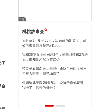
桃桃故事会
我月薪3千妻子88万，出民政局她笑了，回
小舅子昏迷我
公司被告知月薪降到1500
住院我冷回三
我和35岁女上司同居3年，她每月转账2万给
替姐姐照顾外
我，谁知她忽然宣布结婚
现，两女儿的
吃了
带妻子看遍名医，老郎中诊脉后长叹：她早
年被人暗算，我当场懵了
保姆给儿子喂奶时嘀咕，说孩子像他哥哥，
只会
我懵了：哪来的哥哥？