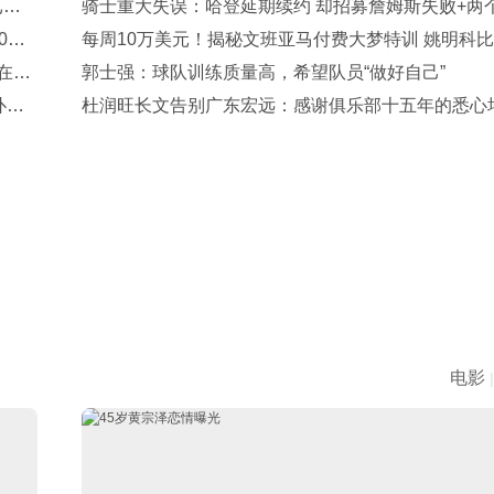
已伤
骑士重大失误：哈登延期续约 却招募詹姆斯失败+两
0万
无重磅引援
每周10万美元！揭秘文班亚马付费大梦特训 姚明科
在误
斯也曾拜师
郭士强：球队训练质量高，希望队员“做好自己”
扑
杜润旺长文告别广东宏远：感谢俱乐部十五年的悉心
与包容
电影
|