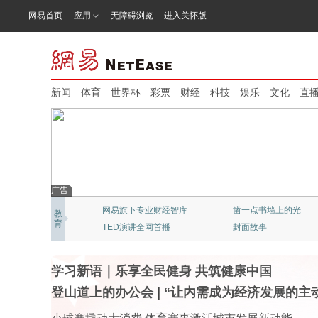
网易首页
应用
无障碍浏览
进入关怀版
新闻
体育
世界杯
彩票
财经
科技
娱乐
文化
直
广告
网易新闻：猫头鹰视频
北京大学：精品公开课
教
育
“清流”穿越迷雾
《态℃》网易科技频道
学习新语｜乐享全民健身 共筑健康中国
登山道上的办公会
|
“让内需成为经济发展的主