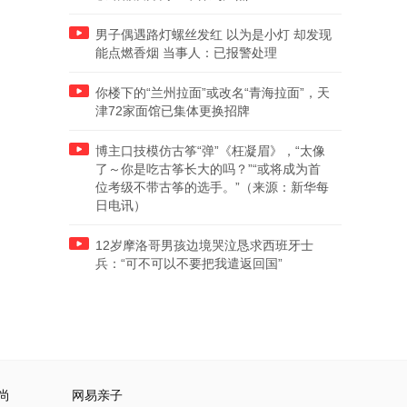
男子偶遇路灯螺丝发红 以为是小灯 却发现
能点燃香烟 当事人：已报警处理
你楼下的“兰州拉面”或改名“青海拉面”，天
津72家面馆已集体更换招牌
博主口技模仿古筝“弹”《枉凝眉》，“太像
了～你是吃古筝长大的吗？”“或将成为首
位考级不带古筝的选手。”（来源：新华每
日电讯）
12岁摩洛哥男孩边境哭泣恳求西班牙士
兵：“可不可以不要把我遣返回国”
尚
网易亲子