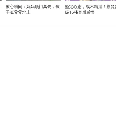
探
揪心瞬间：妈妈锁门离去，孩
坚定心态，战术精湛！蒯曼
子孤零零地上
级16强赛后感悟