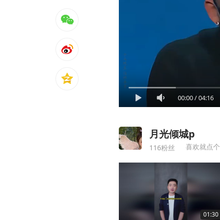
00:00
/
04:16
月光倾城p
喜欢就点个
116粉丝
01:30