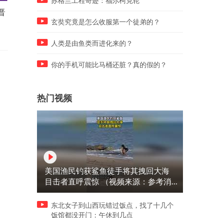
苏格兰工程奇迹：福尔柯克轮
晋
英媒曝美军远程导弹库存受伊
厨房揭秘：女孩不愿结婚惊
战影响，白宫回应释疑
真相！
玄奘究竟是怎么收服第一个徒弟的？
人类是由鱼类而进化来的？
你的手机可能比马桶还脏？真的假的？
热门视频
美国渔民钓获鲨鱼徒手将其拽回大海
目击者直呼震惊 （视频来源：参考消
息）
东北女子到山西玩错过饭点，找了十几个
饭馆都没开门：午休到几点