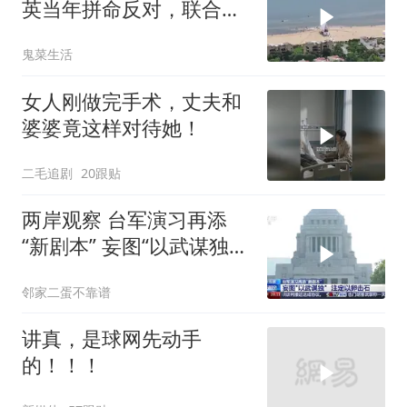
英当年拼命反对，联合国
反而全盘接受？
鬼菜生活
女人刚做完手术，丈夫和
婆婆竟这样对待她！
二毛追剧
20跟贴
两岸观察 台军演习再添
“新剧本” 妄图“以武谋独”
注定
邻家二蛋不靠谱
讲真，是球网先动手
的！！！