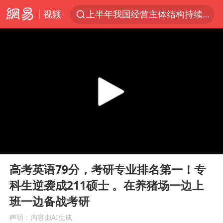
视频
上半年我国经营主体结构持续优化
王传君 《披荆斩棘》
上海：5号线16号线浦江线全线停运
白海豚预计将在浙江苍南到三门一带登陆
今日15时起福州地铁高架区段停运
国足U17与阿森纳决赛取消 并列冠军
王艺迪2-4不敌张本美和止步4强
00:00
00:31
上门女婿出轨女邻居多年被判重婚罪
Play
Ent
full
2025年小学教师减少13.19万
高考英语79分，考研专业排名第一！专
科生逆袭成211硕士 。在养猪场一边上
王艺迪无缘横滨赛决赛
班一边备战考研
泰国：高度重视中国游客旅游体验
声明：内容由AI生成