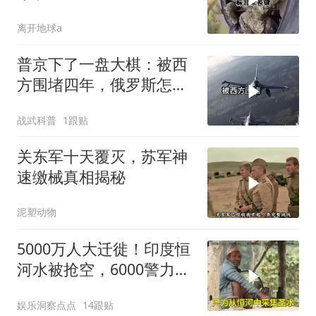
离开地球a
普京下了一盘大棋：被西
方围堵四年，俄罗斯怎么
反倒打出了国运翻盘？
战武科普
1跟贴
关东军十天覆灭，苏军神
速缴械真相揭秘
泥塑动物
5000万人大迁徙！印度恒
河水被抢空，6000警力全
员戒备！
娱乐洞察点点
14跟贴