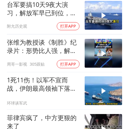
台军要搞10天9夜大演
习，解放军早已到位，美
国那套“保台”承诺早就变
附允历史观
打开APP
味了
张维为教授谈《制胜》纪
录片：形势比人强，解放
军能打败美军航母！
周哥一影视
305跟贴
打开APP
1死11伤！以军不宣而
战，伊朗最高领袖下落不
明？特朗普发出通牒
环球谈军武
菲律宾疯了，中方更狠的
来了