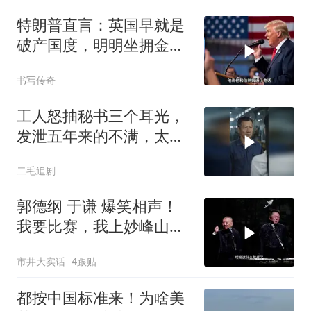
特朗普直言：英国早就是
破产国度，明明坐拥金
山，却偏偏无动于衷
书写传奇
工人怒抽秘书三个耳光，
发泄五年来的不满，太解
气了！
二毛追剧
郭德纲 于谦 爆笑相声！
我要比赛，我上妙峰山干
嘛去？你去拜一拜冠军老
市井大实话
4跟贴
祖庙
都按中国标准来！为啥美