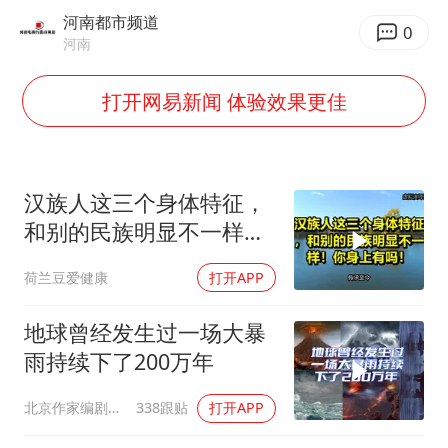
上海大部迎大暴雨
河南都市频道
0
《龙餐馆》 冲奖
河南
蒯曼挺进WTT横滨冠军赛女单四强
打开网易新闻 体验效果更佳
以军士兵把枪口对准中国记者
笔试第一被劝弃考涉事副校长被撤职
白海豚5次眼壁置换
汉族人这三个身体特征，
和别的民族明显不一样！
构建更高水平的全民健身公共服务体系
你身上有吗！
荷兰豆爱健康
打开APP
地球曾经发生过一场大暴
雨持续下了200万年
北京作家编剧肥猪满圈
338跟贴
打开APP