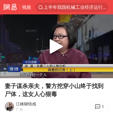
上半年我国机械工业经济运行稳中有进
视频
官方通报教师招聘笔试前13名被淘汰
河南撤回“领导带薪错峰休假”通知
泰国枪击案凶手先杀祖父母后行凶
A股三大股指收涨
台风“白海豚”体型变大！环流面积接近13个浙江那么大
宇树科技中一签需缴款7.54万元
泰国校园枪击案死亡人数升至7人
00:00
16:11
Play
Ent
四川宜宾市高县发生4.9级地震
full
妻子谋杀亲夫，警方挖穿小山终于找到
“立秋的第一杯奶茶”又爆单了
尸体，这女人心狠毒
国防部：中国军队坚决反制任何闹海挑衅图谋
江峰聊情感
1
广东
台湾海峡南口北上船舶实施交通管制