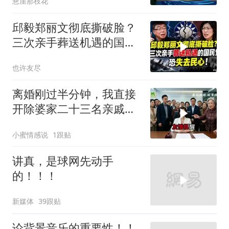
悬崖那枝花
邱毅郑丽文彻底撕破脸？
三次亲手葬送机遇的国民
党，恐失去民心
也许友尽
离婚刚过半分钟，我直接
开除婆家二十三名亲戚，
婆婆逢人就说，这家公司
小蜜情感说
1跟贴
归她儿子管理
讲真，是球网先动手
的！！！
新媒体
39跟贴
论背景音乐的重要性！！