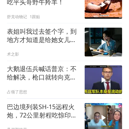
吃平头哥野牛羚羊！
舒克动物记
1跟贴
表姐叫我过去签个字，到
地方才知道是给她女儿婚
房做无限连带担保
术之影
大鹅退伍兵喊话普京：不
给解决，枪口就转向克里
姆林宫！
占领了思想
巴边境列装SH-15远程火
炮，72公里射程吃惊印度
媒体