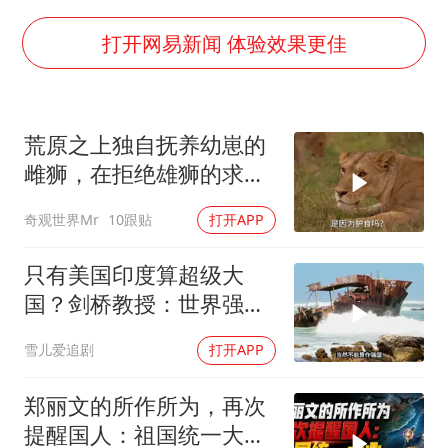
方程豹钛9新车申报
打开网易新闻 体验效果更佳
瑞众保险员工爆料公司违规行为
向鹏0-3不敌张本智和
荒原之上独自抚养幼崽的
命案逃犯躲进深山21年活得像野人
雌狮，在拒绝雄狮的求偶
Meta重新支棱起来了吗
时，竟然被用饥饿来报复
东方之约 相约未来
奇观世界Mr
10跟贴
打开APP
只有美国印度算超级大
国？剑桥教授：世界强国
只有4个，没有印度
雪儿爱追剧
打开APP
郑丽文的所作所为，再次
提醒国人：祖国统一大