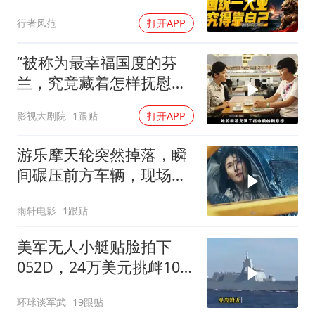
业，终究得靠自己！
行者风范
打开APP
“被称为最幸福国度的芬
兰，究竟藏着怎样抚慰人
心的烟火气
影视大剧院
1跟贴
打开APP
游乐摩天轮突然掉落，瞬
间碾压前方车辆，现场状
况惊险万分
雨轩电影
1跟贴
美军无人小艇贴脸拍下
052D，24万美元挑衅10
亿美元大驱，这是要搞新
环球谈军武
19跟贴
战法？