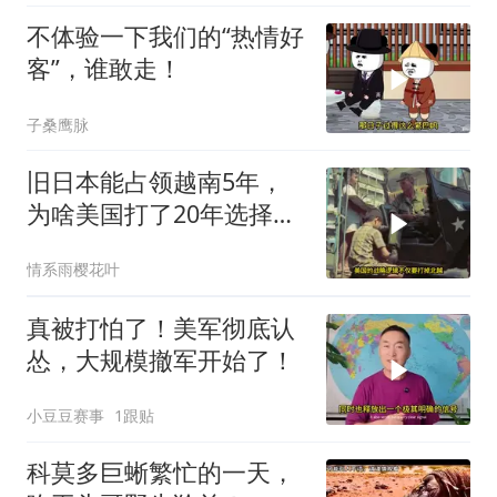
不体验一下我们的“热情好
客”，谁敢走！
子桑鹰脉
旧日本能占领越南5年，
为啥美国打了20年选择撤
军？
情系雨樱花叶
真被打怕了！美军彻底认
怂，大规模撤军开始了！
小豆豆赛事
1跟贴
科莫多巨蜥繁忙的一天，