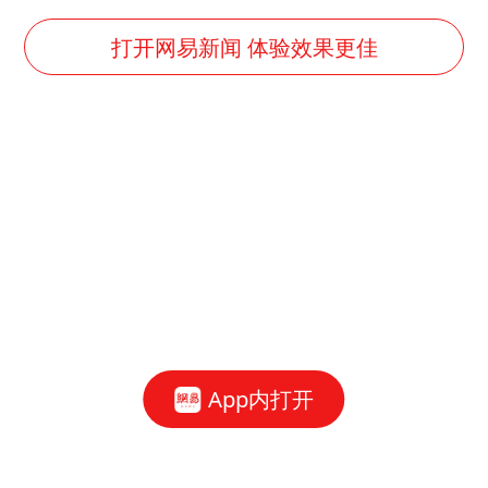
蜜雪冰城员工抽烟收银 门店现已停业
“老头乐”悬挂“蒙H好几个8”上路
打开网易新闻 体验效果更佳
湖北公开征集涉黑涉恶线索
被错换37年女子起诉医院：本不需辍学
中方公布5项对美反制措施
男子出狱前8天被改判死缓
四预警齐发！双台风影响多个海域
13岁少年白天写作业晚上夜市炒粉
坚持党全面领导和党中央集中统一领导
App内打开