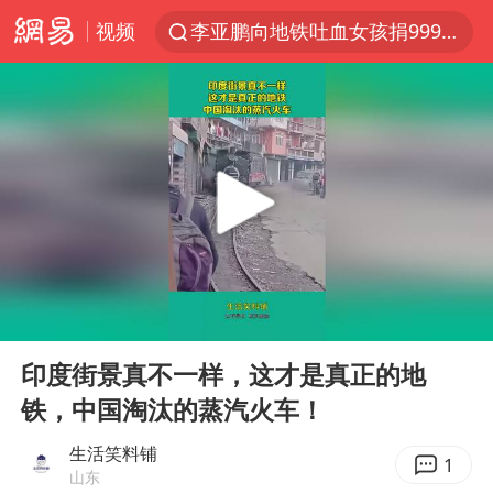
视频
李亚鹏向地铁吐血女孩捐99999元
官方通报传销头目出狱办书院
服务提质，内需扩容有保障
普京宣布多项人事调整
美股收盘：道指再创历史新高
22岁女生南太行山失联已十天
人贩子“梅姨”真名谢家梅
00:00
00:12
宝妈回应打疫苗护士被指不专业
Play
Ent
full
强台风白海豚逐渐向我国靠近
印度街景真不一样，这才是真正的地
铁，中国淘汰的蒸汽火车！
被一条街帮助的“煎饼叔叔”去世
为鼓励女儿 41岁妈妈考上985研究生
生活笑料铺
1
山东