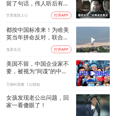
留了句话，伟人听后有什
么样的反应？
空景孤扰人心
打开APP
都按中国标准来！为啥美
英当年拼命反对，联合国
反而全盘接受？
鬼菜生活
打开APP
美国不留，中国企业家不
要，被视为“间谍”的中国
留学生没有出路
万物科普菌
122跟贴
女孩发现老公出问题，回
家一看傻眼了！