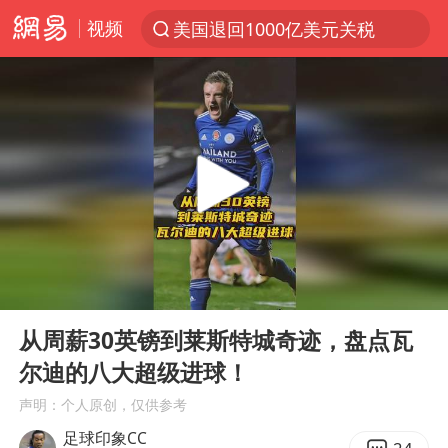
视频
美国退回1000亿美元关税
探寻“技能+”促就业创业新路
顾客结账把钱扔地上 服务员霸气扔回
38岁山东财大教授刘海明逝世
被泰航拒载中国乘客：免费改签没兑现
陕西柞水遭遇暴雨五千余户群众转移
银行午休1.5小时 留个窗口行不行
00:00
02:23
台风白海豚或在华东沿海登陆
Play
Ent
full
弹药库存告急 美军补货难
从周薪30英镑到莱斯特城奇迹，盘点瓦
尔迪的八大超级进球！
沙特否认与胡塞武装举行会谈
声明：个人原创，仅供参考
如何把百年大党建设得更加坚强有力
足球印象CC