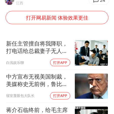
香港殿堂级填词人黎彼得因病离世 终年76岁
24
江西
李亚鹏向地铁吐血女孩捐99999元
打开网易新闻 体验效果更佳
FIFA官方支持因凡蒂诺
41岁女子为鼓励女儿考上985研究生
乘客脱鞋散发异味 司机提醒反被怼
新任主管擅自将我降职，
日本籍女网红在韩直播时自杀身亡
打电话给总裁妻子无人接
听，我选择离职，二十分
恩比德变瘦引热议
白浅娱乐聊
打开APP
钟后系统瘫痪
总书记关心百姓身边这些民生大事
中方宣布无视美国制裁，
美媒称史无前例，鲁比
奥：或追加二次制裁
寝室显眼包大队长
打开APP
蒋介石临终前，给毛主席