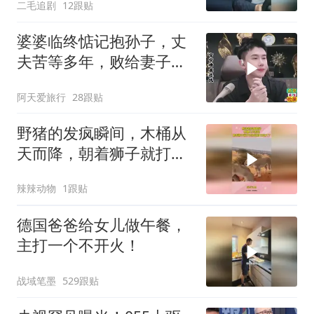
二毛追剧
12跟贴
婆婆临终惦记抱孙子，丈
夫苦等多年，败给妻子的
隐瞒，官官怒怼！
阿天爱旅行
28跟贴
野猪的发疯瞬间，木桶从
天而降，朝着狮子就打去
知道自己玩大了
辣辣动物
1跟贴
德国爸爸给女儿做午餐，
主打一个不开火！
战域笔墨
529跟贴