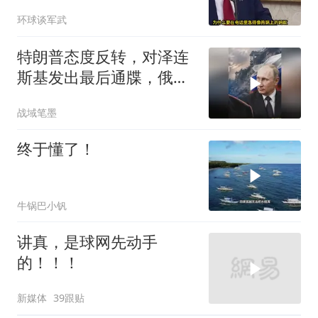
企，中国硬核反击
环球谈军武
特朗普态度反转，对泽连
斯基发出最后通牒，俄乌
终于走向尾声？
战域笔墨
终于懂了！
牛锅巴小钒
讲真，是球网先动手
的！！！
新媒体
39跟贴