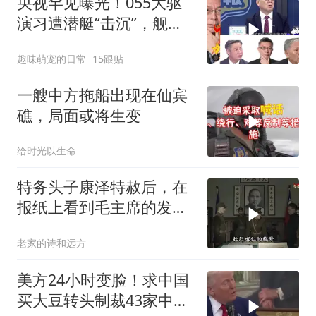
央视罕见曝光！055大驱
演习遭潜艇“击沉”，舰长
直言：前出就是送死
趣味萌宠的日常
15跟贴
一艘中方拖船出现在仙宾
礁，局面或将生变
给时光以生命
特务头子康泽特赦后，在
报纸上看到毛主席的发
言，激动得不省人事
老家的诗和远方
美方24小时变脸！求中国
买大豆转头制裁43家中