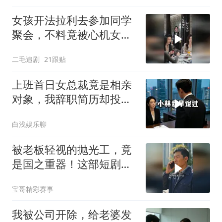
女孩开法拉利去参加同学
聚会，不料竟被心机女冒
充车主！
二毛追剧
21跟贴
上班首日女总裁竟是相亲
对象，我辞职简历却投到
她桌上
白浅娱乐聊
被老板轻视的抛光工，竟
是国之重器！这部短剧燃
炸了
宝哥精彩赛事
我被公司开除，给老婆发