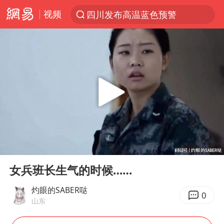
四川发布高温蓝色预警
视频
台风“白海豚”登陆 各地各部门全力应对
上海鼓励居家办公
上海青浦区启动防汛防台Ⅰ级响应
血指纹匹配成功，20年悬案告破！凶手被执行死刑
费大厨口号更改 不再宣传小炒肉大王
独闯南太行失联女子遗体已找到
成都多趟列车临时停运
00:00
00:51
Play
Ent
多地银行上调存款利率
full
女兵班长生气的时候……
演员秦焰去世 曾出演《狂飙》
灼眼的SABER哒
0
中央气象台继续发布暴雨橙警
山东
朱一龙的鼻子怎么了