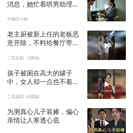
消息，她忙着哄男助理只
回嗯。10分钟后
牛锅巴小钒
老主厨被新上任的老板恶
意开除，不料给餐厅带来
巨大灾难！
二毛追剧
13跟贴
孩子被困在高大的罐子
中，女人却一点也不着
急，太恶毒了！
二毛追剧
63跟贴
为测真心儿子装瘫，偏心
亲情让人寒透心底