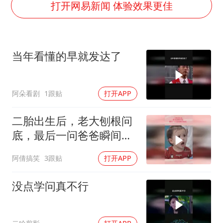
打开网易新闻 体验效果更佳
白海豚突然大拐弯 走出罕见路线
周星驰妈妈现身香港首映礼
SK海力士回应“或出售重庆工厂”传闻
当年看懂的早就发达了
大疆错失宇树
三预警齐发 11个省份有大到暴雨
阿朵看剧
1跟贴
打开APP
“还不如不放假”
二胎出生后，老大刨根问
从科技创新看开局起步的时与势
底，最后一问爸爸瞬间脸
红
阿倩搞笑
3跟贴
打开APP
没点学问真不行