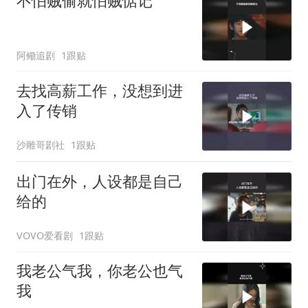
不怕贼偷就怕贼惦记
阿鳓追剧
1跟贴
去找高薪工作，没想到进
入了传销
沙雕哥剧社
1跟贴
出门在外，人设都是自己
给的
VOVO爱看剧
1跟贴
我老公气我，你老公也气
我