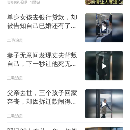
壹姐娱乐呢
1跟贴
单身女孩去银行贷款，却
被告知自己已婚还有了老
公！
二毛追剧
妻子无意间发现丈夫背叛
自己，下一秒让他死无葬
身之地！
二毛追剧
父亲去世，三个孩子回家
奔丧，却因拆迁款闹得死
去活来！
二毛追剧