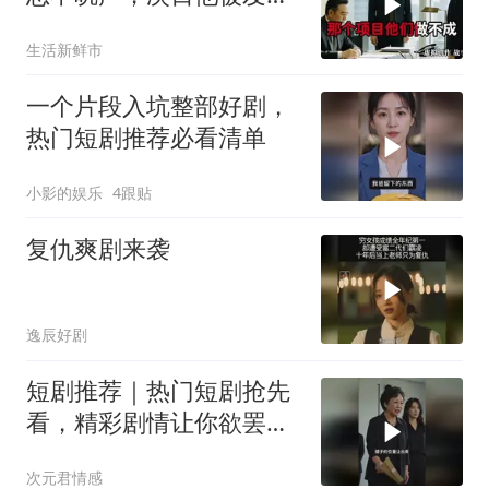
4座郊区仓库
生活新鲜市
一个片段入坑整部好剧，
热门短剧推荐必看清单
小影的娱乐
4跟贴
复仇爽剧来袭
逸辰好剧
短剧推荐｜热门短剧抢先
看，精彩剧情让你欲罢不
能！
次元君情感