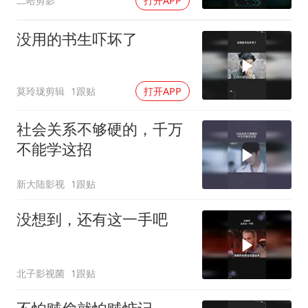
二哈剪影
打开APP
没用的书生吓坏了
莫玲珑剪辑
1跟贴
打开APP
社会关系不够硬的，千万
不能学这招
新大陆影视
1跟贴
没想到，还有这一手吧
北子影视菌
1跟贴