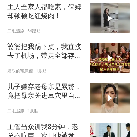
主人全家人都吃素，保姆
却顿顿吃红烧肉！
二毛追剧
64跟贴
婆婆把我踢下桌，我直接
去了机场，带走全部存
款。隔天婆家傻眼
娱乐的宅急便
1跟贴
儿子嫌弃老母亲是累赘，
竟把母亲关进墓穴里自生
自灭！
二毛追剧
2跟贴
主管当众训我8分钟，老
总不吭声，次日他被发配