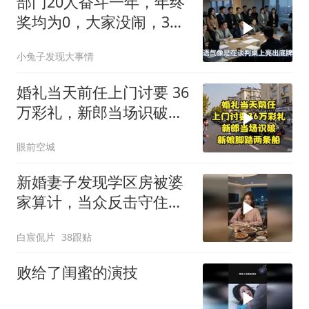
部门20人奋斗一年，年终
奖均为0，大家没闹，3天
后领导来电
小兔子发现大事情
婚礼当天前任上门讨要 36
万彩礼，新郎当场识破新
娘脚踏两条船
眼前空城
新婚妻子发现学区房被婆
家算计，当众反击守住婚
前财产
白宸侃片
38跟贴
败给了闺蜜的演技