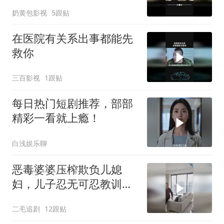
奶黄包影视
5跟贴
在医院有关系出事都能先
救你
三百影视
1跟贴
每日热门短剧推荐，部部
精彩一看就上瘾！
白浅娱乐聊
恶毒婆婆压榨欺负儿媳
妇，儿子忍无可忍教训母
亲！
二毛追剧
12跟贴