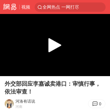
视频
全网热点 一网打尽
00:00
01:59
Play
Ent
full
外交部回应李嘉诚卖港口：审慎行事，
依法审查！
河洛有话说
0
河南