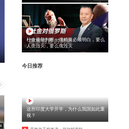
杜金最新判断：俄精英必须明白，要么
人类毁灭，要么俄毁灭
今日推荐
这所印度大学开学，为什么我国如此重
视？
4
00:35
00:24