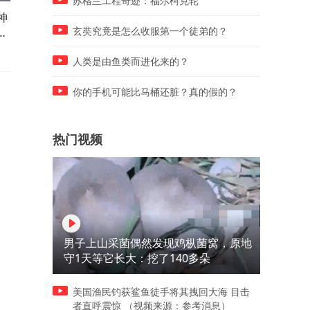
苏格兰工程奇迹：福尔柯克轮
神
迎娶未婚妻乔治娜！C罗被曝
郑钦文止步多伦多站资格赛
约
下周在马德拉岛举行盛大婚礼
全场未获破发点，0-2完败泰
玄奘究竟是怎么收服第一个徒弟的？
国选手
人类是由鱼类而进化来的？
你的手机可能比马桶还脏？真的假的？
热门视频
男子上山采菌偶然发现鸡枞菌窝，原地
守1天等它长大：挖了140多朵
美国渔民钓获鲨鱼徒手将其拽回大海 目击
者直呼震惊 （视频来源：参考消息）