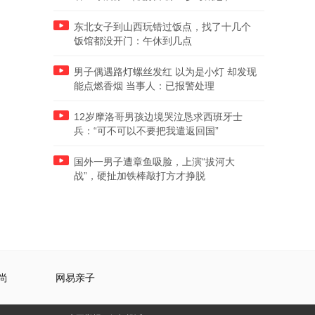
东北女子到山西玩错过饭点，找了十几个
饭馆都没开门：午休到几点
男子偶遇路灯螺丝发红 以为是小灯 却发现
能点燃香烟 当事人：已报警处理
12岁摩洛哥男孩边境哭泣恳求西班牙士
兵：“可不可以不要把我遣返回国”
国外一男子遭章鱼吸脸，上演“拔河大
战”，硬扯加铁棒敲打方才挣脱
尚
网易亲子