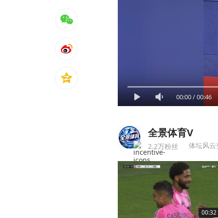
00:00
/
00:46
全景体育V
体坛风云
2.2万粉丝
00:32