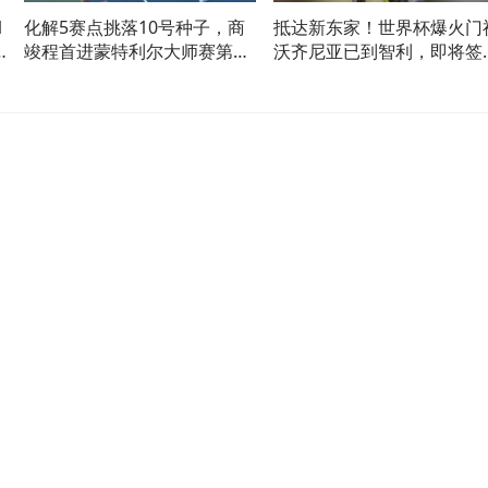
1
化解5赛点挑落10号种子，商
抵达新东家！世界杯爆火门
竣程首进蒙特利尔大师赛第3
沃齐尼亚已到智利，即将签
轮
科洛科洛