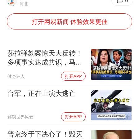
河南某医院2.33亿工程串标案细节披露
0
河北
公司“上四休三”但要降薪1000元
打开网易新闻 体验效果更佳
台风灿鸿未来对中国无影响
美媒称美国想用战术核武器对抗中俄
985博士后被曝在妻子孕期出轨后续
莎拉弹劾案惊天大反转！
“空调24小时开着更省电”不实
多项事实达成共识，马科
斯不认也得认
如何把百年大党建设得更加坚强有力？
健身狂人
打开APP
台军，正在上演大逃亡
解锁世界风云
打开APP
普京终于下决心了！毁灭