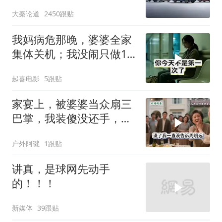
大秦论道
2450跟贴
我妈病危那晚，婆婆全家
集体关机；我没闹只做1
事，6天后她打来电话：
起喜电影
5跟贴
你是不是疯了？
家宴上，被婆婆当众扇三
巴掌，我装傻没还手，悄
悄卖别墅搬家，8天后丈
户外阿毽
1跟贴
夫全家10人被新户主请出
家门
讲真，是球网先动手
的！！！
新媒体
39跟贴