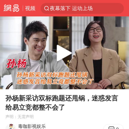
视频
夜幕落下 运动上场
四川宜宾市高县发生4.9级地震
佛山通报笔试前13被淘汰后5名进体检
97岁英国奶奶飞上天再破吉尼斯纪录
27岁女子组织卖淫集团被悬赏通缉
泰国校园枪击案死亡人数升至7人
泸溪河：桃酥吃出金属牙冠视频不实
00:00
03:57
美国将对多晶硅衍生品加征15%关税
Play
Ent
full
改名后的“青海拉面”店
孙杨新采访双标跑题还甩锅，迷惑发言
给易立竞都整不会了
女子开一天一夜空调后二氧化碳中毒
声明：无需声明
泰高官回应中国人在泰遭歧视：全面调查
毒咖影视娱乐