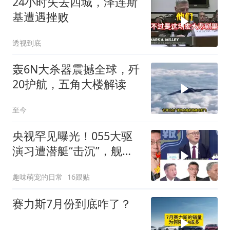
24小时失去四城，泽连斯
基遭遇挫败
透视到底
轰6N大杀器震撼全球，歼
20护航，五角大楼解读
至今
央视罕见曝光！055大驱
演习遭潜艇“击沉”，舰长
直言：前出就是送死
趣味萌宠的日常
16跟贴
赛力斯7月份到底咋了？