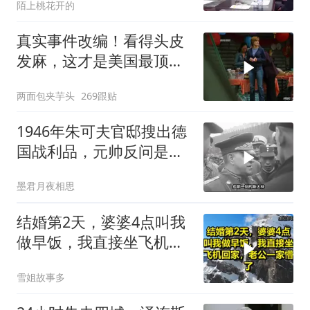
陌上桃花开的
真实事件改编！看得头皮
发麻，这才是美国最顶级
刑侦片，全程高能
两面包夹芋头
269跟贴
1946年朱可夫官邸搜出德
国战利品，元帅反问是否
需辞职
墨君月夜相思
结婚第2天，婆婆4点叫我
做早饭，我直接坐飞机回
家，老公一家懵了！
雪姐故事多