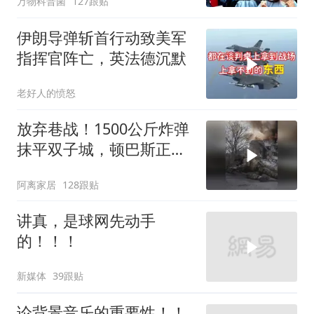
万物科普菌
127跟贴
伊朗导弹斩首行动致美军
指挥官阵亡，英法德沉默
老好人的愤怒
放弃巷战！1500公斤炸弹
抹平双子城，顿巴斯正变
成一场拆城游戏
阿离家居
128跟贴
讲真，是球网先动手
的！！！
新媒体
39跟贴
论背景音乐的重要性！！