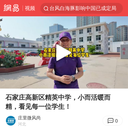
视频
台风白海豚影响中国已成定局
中方回应是否开采太平洋海底稀土资源
昆明石林火把节
外交部发言人就广岛核爆81周年等答记者问
我国编制完成新版全月地质图
胡塞武装袭扰红海航运行动升级
郑国霖回应去景区上班被保安拦下
00:00
02:04
80后女柜员逆袭成4200亿银行副行长
Play
Ent
full
感觉全东北都在等7号
石家庄高新区精英中学，小而活暖而
精，看见每一位学生！
扎哈罗娃批广岛市长不提美国原子弹
泰国一女公务员妆容引争议 本人回应
庄里微风尚
0
河北