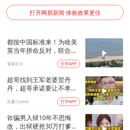
多地要求领导干部带头休假
女子利用漏洞0元薅走3000多件家电
打开网易新闻 体验效果更佳
首次证实！“胶球”存在
村民谈“梅姨”：叫的其实是“媒姨”
都按中国标准来！为啥美
关之琳否认与27岁模特的恋情
英当年拼命反对，联合国
奋进开新局 实干挑大梁
反而全盘接受？
鬼菜生活
打开APP
超哥找到王军老婆贺丹
丹，超哥承诺要让不孝子
付出代价，死磕到底
逗趣小Joker
打开APP
诈骗男入狱10年不思悔
改，出狱硬抢30万打爹不