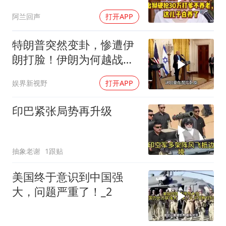
养老，这儿子白养了
阿兰回声
打开APP
特朗普突然变卦，惨遭伊
朗打脸！伊朗为何越战越
勇？
娱界新视野
打开APP
印巴紧张局势再升级
抽象老谢
1跟贴
美国终于意识到中国强
大，问题严重了！_2