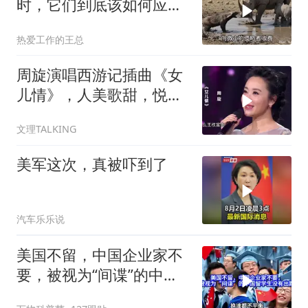
时，它们到底该如何应
对？
热爱工作的王总
周旋演唱西游记插曲《女
儿情》，人美歌甜，悦耳
舒心！
文理TALKING
美军这次，真被吓到了
汽车乐乐说
美国不留，中国企业家不
要，被视为“间谍”的中国
留学生没有出路