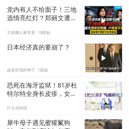
党内有人不给面子！三地
选情亮红灯？郑丽文遭架
空质疑，卢秀燕不忍了。
王姐懒人家常菜
18跟贴
一起来听听
日本经济真的要崩了？
超喜欢我的狗子
1跟贴
恐死在海牙监狱！81岁杜
特尔特全身长皮疹，女儿
悲痛做最坏打算2
叮当当科技
犀牛母子遇见蜜獾鬣狗