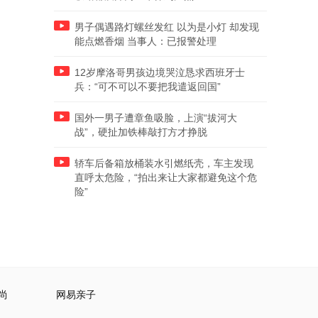
男子偶遇路灯螺丝发红 以为是小灯 却发现
能点燃香烟 当事人：已报警处理
12岁摩洛哥男孩边境哭泣恳求西班牙士
兵：“可不可以不要把我遣返回国”
国外一男子遭章鱼吸脸，上演“拔河大
战”，硬扯加铁棒敲打方才挣脱
轿车后备箱放桶装水引燃纸壳，车主发现
直呼太危险，“拍出来让大家都避免这个危
险”
尚
网易亲子