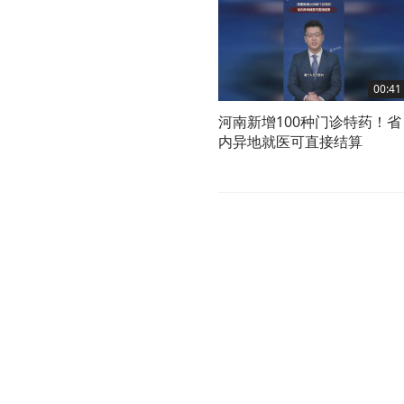
00:41
河南新增100种门诊特药！省
内异地就医可直接结算