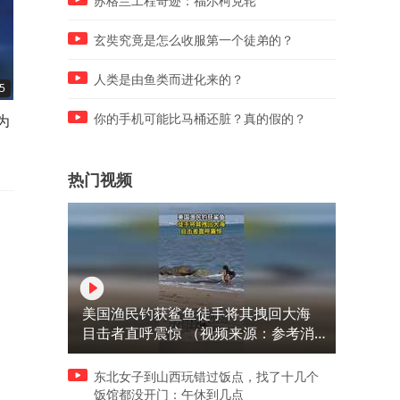
苏格兰工程奇迹：福尔柯克轮
玄奘究竟是怎么收服第一个徒弟的？
人类是由鱼类而进化来的？
5
00:26
00:39
为
一夜暴涨63元，国内金饰克价
“少校参谋”到派出所亮证，
你的手机可能比马桶还脏？真的假的？
逼近1300元
令警方找回前妻，角色扮演
戏太深？刑拘！
热门视频
美国渔民钓获鲨鱼徒手将其拽回大海
目击者直呼震惊 （视频来源：参考消
息）
东北女子到山西玩错过饭点，找了十几个
饭馆都没开门：午休到几点