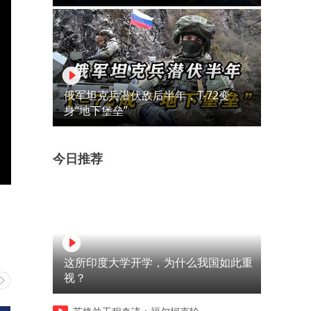
俄军坦克兵潜伏敌后半年，T-72变
身“地下堡垒”
今日推荐
这所印度大学开学，为什么我国如此重
视？