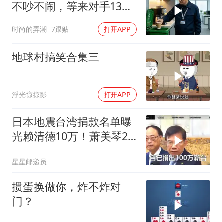
不吵不闹，等来对手13倍
年薪挖我
时尚的弄潮
7跟贴
打开APP
地球村搞笑合集三
浮光惊掠影
打开APP
日本地震台湾捐款名单曝
光赖清德10万！萧美琴20
万，郑丽文100万
星星邮递员
掼蛋换做你，炸不炸对
门？