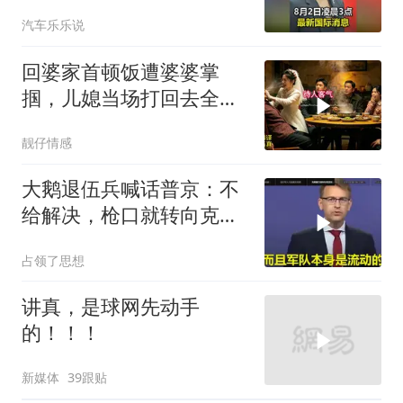
汽车乐乐说
回婆家首顿饭遭婆婆掌
掴，儿媳当场打回去全家
惊呆
靓仔情感
大鹅退伍兵喊话普京：不
给解决，枪口就转向克里
姆林宫！
占领了思想
讲真，是球网先动手
的！！！
新媒体
39跟贴