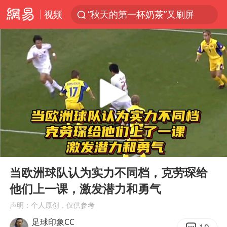
视频
“秋天的第一杯奶茶”又刷屏
台风“白海豚”体型变大！环流面积接近13个浙江那么大
泰国枪击案凶手先杀祖父母后行凶
泰国校园枪击案死亡人数升至7人
汪峰阻止14岁女儿买大牌
东航新规：提前14天可免费退改签
王力宏演唱会黄牛带观众藏匿被查获
00:00
03:52
台湾海峡南口北上船舶实施交通管制
Play
Ent
full
国防部：坚决反制任何闹海挑衅图谋
当欧洲球队认为实力不同档，克劳琛给
他们上一课，激发潜力和勇气
陕西省委书记赶赴柞水县杏坪镇
声明：个人原创，仅供参考
国防部回应日本试射“战斧”导弹
足球印象CC