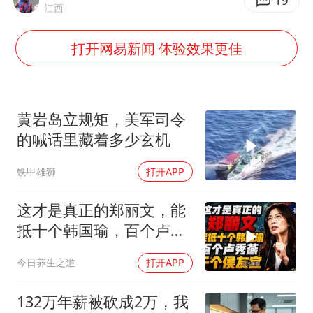
曝美拒绝乌增购“爱国者”导弹请求
19
江西
改名后的“青海拉面”店
打开网易新闻 体验效果更佳
台风灿鸿未来对中国无影响
广岛核爆81周年央视播《奥本海默》
东方之约 相约未来
黄岩岛立规矩，美军司令
的喊话里藏着多少玄机
铁甲雄狮
打开APP
这才是真正的郑丽文，能
抵十个韩国瑜，百个卢秀
燕，千个侯友宜
今日养生之道
打开APP
132万年薪被砍成2万，我