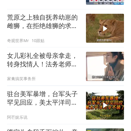
荒原之上独自抚养幼崽的
雌狮，在拒绝雄狮的求偶
时，竟然被用饥饿来报复
奇观世界Mr
10跟贴
女儿彩礼全被母亲拿走，
转身找情人！法务老师硬
核介入讨回公道！
家禽搞笑事务所
驻台美军暴增，台军头子
罕见回应，美太平洋司令
不装了！
阿芒娱乐说