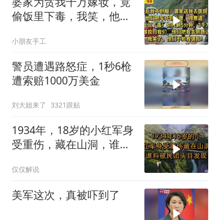
婆家为贪我千万嫁妆，竟
偷饭里下毒，我笑，他们
却不知我调包！
小朋友手工
警员遭遇路怒症，1秒6枪
遭索赔1000万美金
刘大姐来了
3321跟贴
1934年，18岁的小红军身
受重伤，藏在山洞，谁料
被民团头目发现
仅仅解说
美军这次，真被吓到了