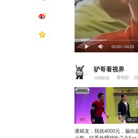
00:00
/
04:28
驴哥看视界
看电影，品
109粉丝
00:21
潘斌龙：我就4000元，骗你
小狗，结果外甥就给了个Sur