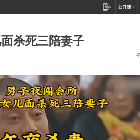
儿面杀死三陪妻子