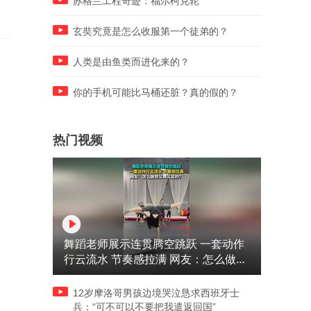
苏格兰工程奇迹：福尔柯克轮
太陶醉
玄奘究竟是怎么收服第一个徒弟的？
人类是由鱼类而进化来的？
你的手机可能比马桶还脏？真的假的？
热门视频
舞蹈老师展示连贯腾空跳跃 一套动作
行云流水 节奏感拉满 网友：怎么做到
又舞又武的？
12岁摩洛哥男孩边境哭泣恳求西班牙士
兵：“可不可以不要把我遣返回国”