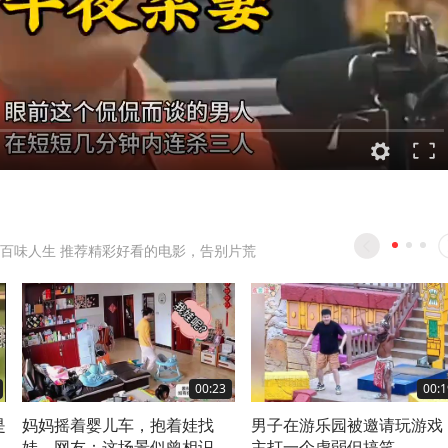
百味人生 推荐精彩好看的电影，告别片荒
00:23
00:1
是
妈妈摇着婴儿车，抱着娃找
男子在游乐园被邀请玩游戏
娃。网友：这场景似曾相识
主打一个虚弱但搞笑