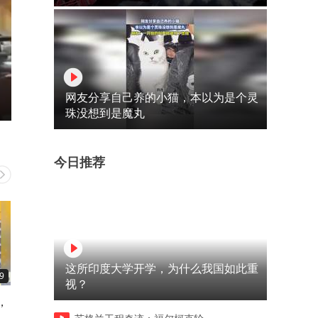
网友分享自己养的小猫，本以为是个灵
珠没想到是魔丸
今日推荐
这所印度大学开学，为什么我国如此重
9
00:23
00:19
视？
，
众星唱《蝴蝶泉边》，张凯丽
几个小伙当着刘晓庆面，把
王宏伟现场演唱，这嗓音真是
晓庆一顿损，太厉害了