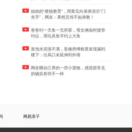
姐姐的“硬核教育”，用黄瓜向弟弟演示“门
夹手”，网友：果然言传不如身教！
爸爸钓一天鱼一无所获，母女俩临时接管
钓位，用玩具鱼竿钓上大鱼
发泡水泥填不满，装修师傅检查发现漏到
楼下：出风口未延伸到外墙
网友晒自己养的一些小宠物，感觉跟常见
的确实有些不一样
尚
网易亲子