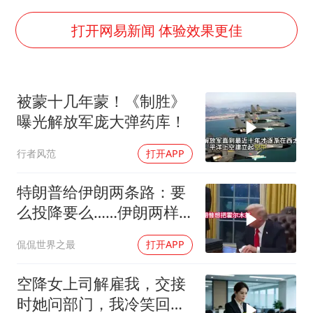
酒店回应车内过夜被收150元
商场现钱学森巨幅海报 负责人回应
打开网易新闻 体验效果更佳
杭州全市有序停课
36岁男演员成景区NPC后人气爆棚
被蒙十几年蒙！《制胜》
“不怕六爷挂得多 就怕六爷挂一颗”
曝光解放军庞大弹药库！
全民健身事业高质量发展
行者风范
打开APP
梁家辉百花奖演讲落泪
乐享全民健身 共筑健康中国
特朗普给伊朗两条路：要
么投降要么……伊朗两样
都不选，美军无人机又被
侃侃世界之最
打开APP
打下来了
空降女上司解雇我，交接
时她问部门，我冷笑回