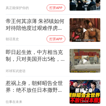
答：明天
真正能保护你的
打开APP
帝王何其凉薄 朱祁镇如何
对待陪他度过艰难俘虏生
涯的袁彬
朝话熹史
打开APP
即日起生效，中方相当克
制，只对美国开出5枪，
商务部二号令颁布
环球军武密语
惹祸上身，朝鲜昭告全世
界：绝不放任日本撒野！
高市还能硬撑多久
往事在未来