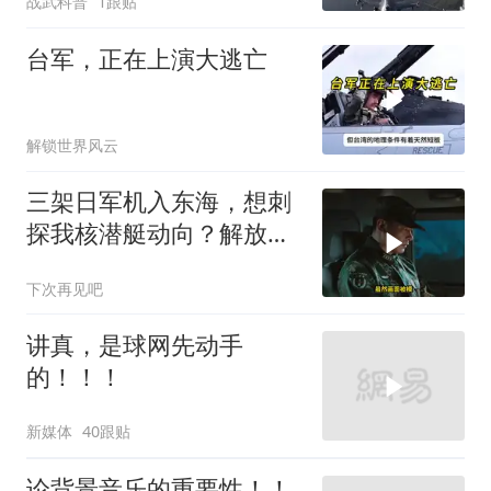
战武科普
1跟贴
台军，正在上演大逃亡
解锁世界风云
三架日军机入东海，想刺
探我核潜艇动向？解放军
导弹剑指日军基地
下次再见吧
讲真，是球网先动手
的！！！
新媒体
40跟贴
论背景音乐的重要性！！