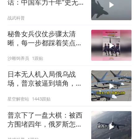
话：中国军力十年“史无前
例”狂飙，美国这次真坐不
战武科普
住了
秘鲁女兵仪仗步骤太清
晰，每一步都踩着笑点，
脚不麻算我输！
沙雕饲养员
1跟贴
日本无人机入局俄乌战
场，普京被逼到墙角，这
场仗只剩下死战一条路
星空解密站
1443跟贴
普京下了一盘大棋：被西
方围堵四年，俄罗斯怎么
反倒打出了国运翻盘？