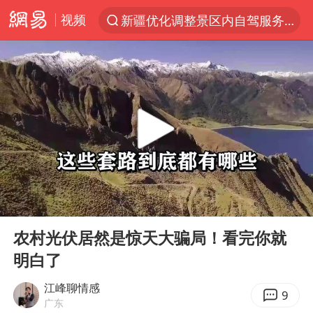
视频
新疆优化调整景区内自驾服务费
光影经济撬动暑期消费新蓝海
“新疆的交警怎么个个像我妈”
西湖突现狂风暴雨 游客瞬间被浇透
香港正式允许“拒绝抢救”
白海豚将正面袭击贯穿浙江
情侣平潭拍日出坠崖1死1伤
00:00
09:02
《欢迎来龙餐馆》口碑
Play
Ent
full
微信又有新功能，你可以“撤回”你的撤回了！
农村光伏居然是惊天大骗局！看完你就
明白了
郑丽文：台湾从来没有“独立”过
几元成本的AI广告导致千万市值蒸发
江峰聊情感
9
广东