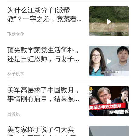
为什么江湖分“门派帮
教”？一字之差，竟藏着不
同的生存密码！
飞龙文化
顶尖数学家竟生活简朴，
还是王虹恩师，与妻子合
照慈眉善目
林子说事
美军高层求了中国数月，
事情刚有眉目，结果被特
朗普一个动作搅黄
吕璐说
美专家终于说了句大实