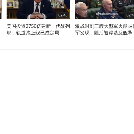
02:48
02:4
美
美国投资2750亿建新一代战列
激战时刻三艘大型军火船被
了
舰，轨道炮上舰已成定局
军发现，随后被岸基反舰导
送入海底