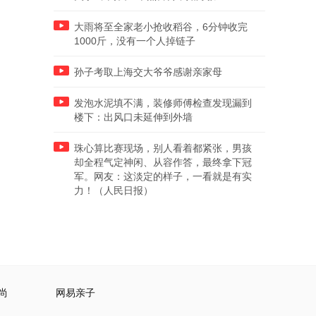
大雨将至全家老小抢收稻谷，6分钟收完
1000斤，没有一个人掉链子
孙子考取上海交大爷爷感谢亲家母
发泡水泥填不满，装修师傅检查发现漏到
楼下：出风口未延伸到外墙
珠心算比赛现场，别人看着都紧张，男孩
却全程气定神闲、从容作答，最终拿下冠
军。网友：这淡定的样子，一看就是有实
力！（人民日报）
尚
网易亲子