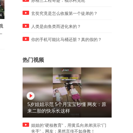
苏格兰工程奇迹：福尔柯克轮
玄奘究竟是怎么收服第一个徒弟的？
4
04:33
04:59
俄
伊朗导弹挡住美国三战推演，
西专家安东尼奥·塞古拉：中
人类是由鱼类而进化来的？
弹
全球民众真诚致谢
摩擦非因日本看不清实力差
你的手机可能比马桶还脏？真的假的？
热门视频
5岁姐姐示范 5个月宝宝秒懂 网友：原
来二胎的快乐长这样
姐姐的“硬核教育”，用黄瓜向弟弟演示“门
夹手”，网友：果然言传不如身教！