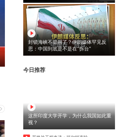
封锁海峡不管用了？伊朗媒体罕见反
思：中国到底是不是在"拆台"
今日推荐
这所印度大学开学，为什么我国如此重
视？